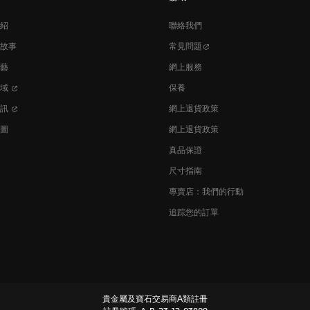
紹
聯絡我們
故事
常見問題
藝
網上服務
區域
保養
資訊
網上退貨政策
圖
網上退貨政策
真品保證
尺寸指南
專賣店：我們的行動
追踪您的訂單
貴金屬及寶石交易商A類註冊