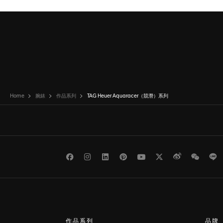
Home
腕錶
作品系列
TAG Heuer Aquaracer（競潛）系列
Facebook
Instagram
LinkedIn
Pinterest
Youtube
Twitter
Weibo
WeCh
L
作品系列
品牌