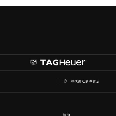
at
ine
尋找鄰近的專賣店
協助