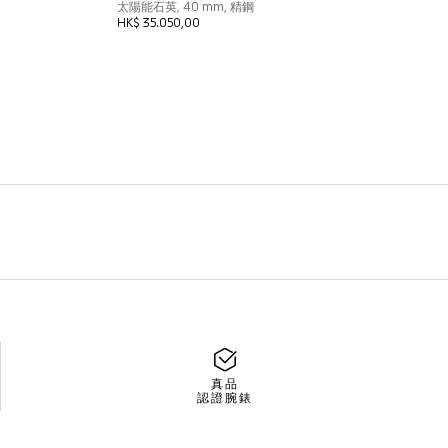
真品
認證腕錶