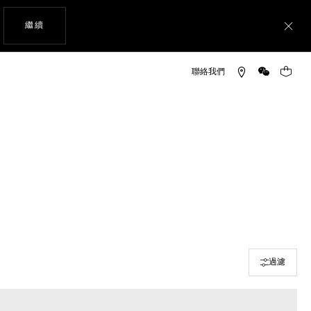
瀏覽網站
繼續
關
微信
您的購