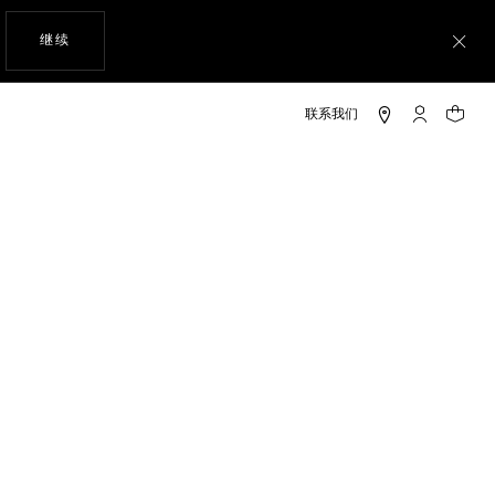
使用网站导航
继续
关
My TAG He
您的购