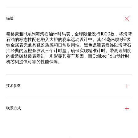
描述
泰格豪雅F1系列海湾石油计时码表，全球限量发行1000枚，将海湾
石油的标志性配色融入大胆的赛车运动设计中。其44毫米喷砂2级
钛金属表壳兼具轻盈质感和日常耐用性。黑色瓷漆表盘饰以海湾石
油经典的蓝橙条纹及三个计时盘，确保实现精准计时。带测速刻度
的锻造碳材质表圈进一步彰显其赛车基因，而Calibre 16自动计时
机芯则提供可靠的性能保障。
技术参数
联系方式