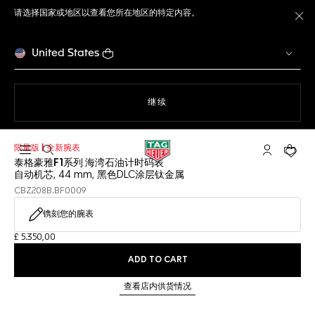
请选择国家或地区以查看您所在地区的特定内容。
关
United States
使用网站导航
继续
限量版 | 全新腕表
打开搜索
My TAG He
您的购
泰格豪雅F1系列 海湾石油计时码表
自动机芯, 44 mm, 黑色DLC涂层钛金属
CBZ208B.BF0009
镌刻您的腕表
£ 5.350,00
ADD TO CART
查看店内供货情况