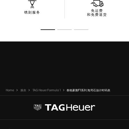
免运费
镌刻服务
和免费退货
转至幻灯片 1
转至幻灯片 2
转至幻灯片 3
Home
腕表
TAG Heuer Formula 1
泰格豪雅F1系列 海湾石油计时码表