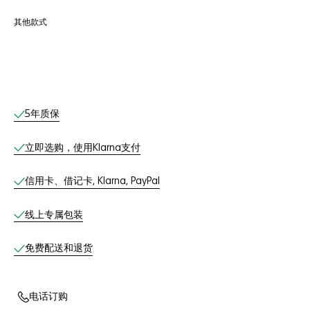
其他款式
线上服务
5年质保
立即选购，使用Klarna支付
信用卡、借记卡, Klarna, PayPal
线上专属包装
免费配送和退货
电话订购