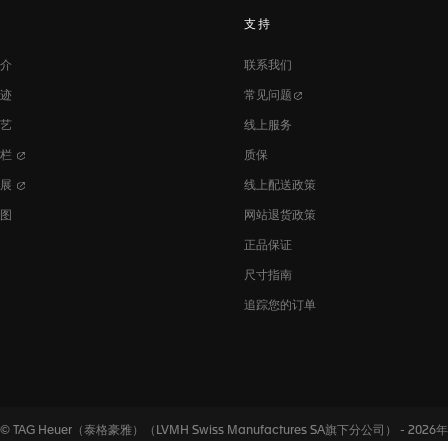
支持
介
联系我们
迹
常见问题
艺
线上服务
专栏
质保
发展
线上配送政策
图
网站退货政策
正品保证
尺寸指南
追踪您的订单
© TAG Heuer（泰格豪雅）
（LVMH Swiss Manufactures SA旗下分公司） - 2026年