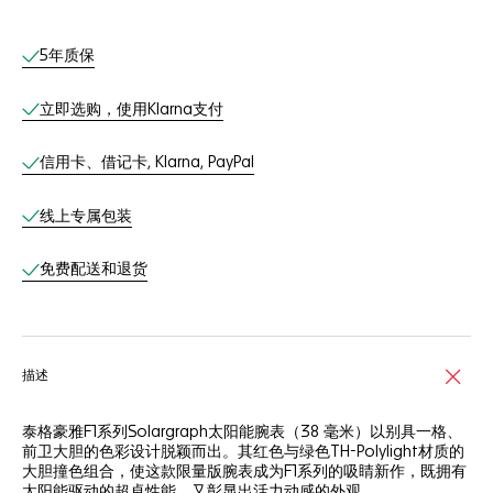
线上服务
5年质保
立即选购，使用Klarna支付
信用卡、借记卡, Klarna, PayPal
线上专属包装
免费配送和退货
描述
泰格豪雅F1系列Solargraph太阳能腕表（38 毫米）以别具一格、
前卫大胆的色彩设计脱颖而出。其红色与绿色TH-Polylight材质的
大胆撞色组合，使这款限量版腕表成为F1系列的吸睛新作，既拥有
太阳能驱动的超卓性能，又彰显出活力动感的外观。