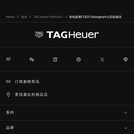
Home
腕表
TAG Heuer Formula 1
泰格豪雅F1系列 Solargraph太阳能腕表
微博
WeChat
领英
Pinterest
Twitter
Li
订阅新闻简讯
查找最近的精品店
系列
品牌