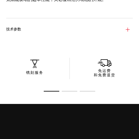
白色蛋白石表盘搭配绿色外缘，与TH-Polylight表圈相得益彰，尽
显现代时尚气质。黑色漆面指针与时标涂覆蛋壳色Super -
LumiNova®荧光涂料，在任何光照条件下均清晰易读。
技术参数
这款38毫米时计以红色TH-Polylight表壳搭配绿色橡胶表带，专为
城市探索之旅量身打造，既坚固耐用，又轻盈舒适。精钢针扣稳固
贴合手腕，堪称活力生活方式的理想之选。
这款腕表搭载TH50-00机芯，采用Solargraph太阳能技术，具备
超长的续航能力，无需更换电池。仅需一分钟的光照，即可储备全
天动力。
免运费
镌刻服务
和免费退货
转至幻灯片 1
转至幻灯片 2
转至幻灯片 3