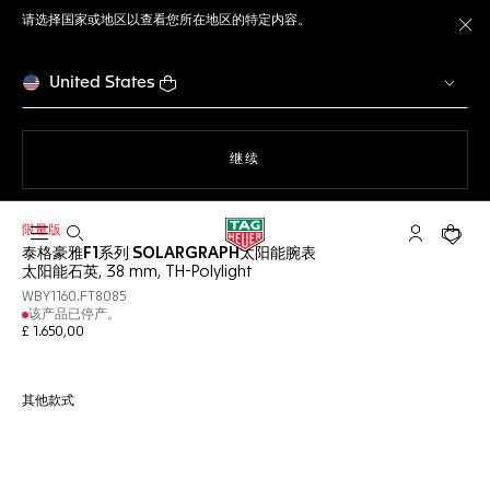
请选择国家或地区以查看您所在地区的特定内容。
关
United States
使用网站导航
继续
限量版
打开搜索
My TAG He
您的购
泰格豪雅F1系列 SOLARGRAPH太阳能腕表
太阳能石英, 38 mm, TH-Polylight
WBY1160.FT8085
该产品已停产。
£ 1.650,00
其他款式