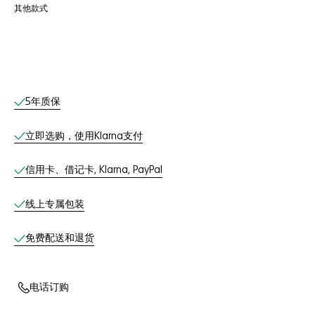
其他款式
线上服务
5年质保
立即选购，使用Klarna支付
信用卡、借记卡, Klarna, PayPal
线上专属包装
免费配送和退货
电话订购