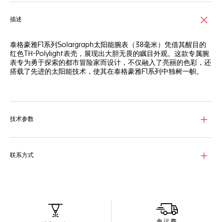
描述
泰格豪雅F1系列Solargraph太阳能腕表（38毫米）凭借其醒目的
红色TH-Polylight表壳，展现出大胆无畏的瞩目外观。这款专属腕
表专为勇于探索的都市冒险家而设计，不仅融入了亮丽的色彩，还
搭载了先进的太阳能技术，使其在泰格豪雅F1系列中独树一帜。
白色蛋白石表盘，搭配动感十足的红色外缘与黑色TH-Polylight表
圈，涂覆蛋壳色Super - LumiNova®荧光涂料的黑色漆面指针和
时标显得格外清晰醒目。
技术参数
38毫米红色TH-Polylight表壳搭配同色系橡胶表带，兼具柔韧性与
耐用性。黑色DLC涂层精钢针扣可轻松固定腕表，非常适合积极的
生活方式或都市冒险。
联系方式
这款腕表搭载TH50-00 Solargraph太阳能机芯，能够高效利用自
然光源和人造光源的能量。凭借超长的续航能力，无论身处何种环
境，它都能成为您值得信赖的可靠伙伴。
免运费