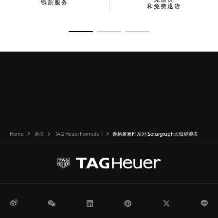
镌刻服务
和免费退货
转至幻灯片 1
转至幻灯片 2
转至幻灯片 3
Home
腕表
TAG Heuer Formula 1
泰格豪雅F1系列 Solargraph太阳能腕表
微博
WeChat
领英
Pinterest
Twitter
Li