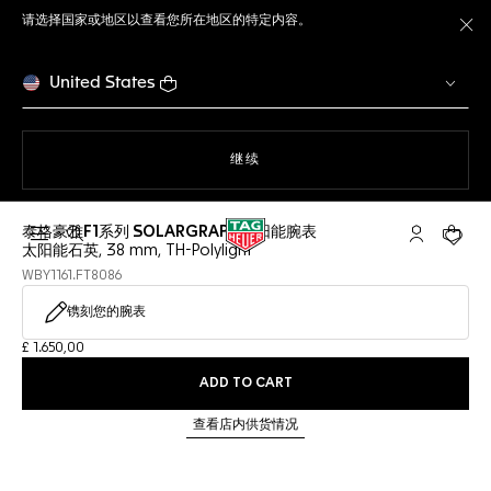
请选择国家或地区以查看您所在地区的特定内容。
关
United States
使用网站导航
继续
泰格豪雅F1系列 SOLARGRAPH太阳能腕表
打开搜索
My TAG He
您的购
太阳能石英, 38 mm, TH-Polylight
WBY1161.FT8086
镌刻您的腕表
£ 1.650,00
ADD TO CART
查看店内供货情况