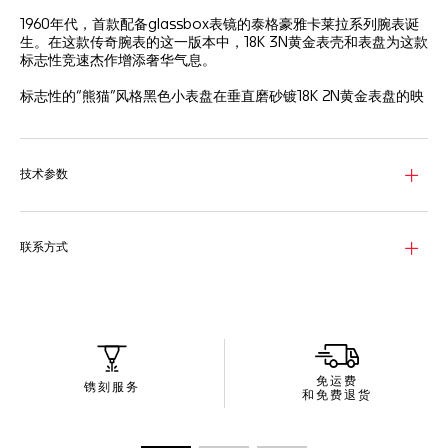
1960年代，首款配备glassbox表镜的泰格豪雅卡莱拉系列腕表诞
生。在这款传奇腕表的这一版本中，18K 3N黄金表壳和表盘为这款
标志性竞速杰作增添奢华气息。
标志性的“熊猫”风格黑色小表盘在垂直磨砂镀18K 2N黄金表盘的映
衬下格外醒目。传奇杰作的风范。
表壳覆以符合人体工学设计的弧形蓝宝石表镜，与表盘外缘的曲线
相得益彰，清晰易读。
技术参数
奢华的黑色穿孔小牛皮表带搭配抛光18K 3N黄金针扣，与表盘和表
壳相得益彰。惊艳于腕间。
联系方式
免运费
镌刻服务
和免费退货