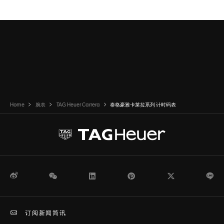
转至幻灯片 1
转至幻灯片 2
转至幻灯片 3
Home
腕表
TAG Heuer Carrera
泰格豪雅卡莱拉系列 计时码表
微博
WeChat
领英
Pinterest
Twitter
Li
订阅新闻简讯