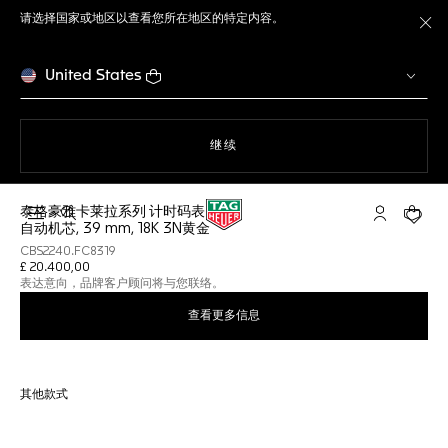
请选择国家或地区以查看您所在地区的特定内容。
关
United States
使用网站导航
继续
泰格豪雅卡莱拉系列 计时码表
打开搜索
My TAG He
您的购
自动机芯, 39 mm, 18K 3N黄金
CBS2240.FC8319
£ 20.400,00
表达意向，品牌客户顾问将与您联络。
查看更多信息
其他款式