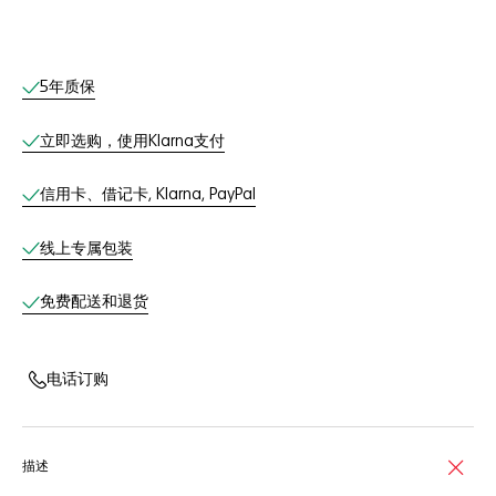
线上服务
5年质保
立即选购，使用Klarna支付
信用卡、借记卡, Klarna, PayPal
线上专属包装
免费配送和退货
电话订购
描述