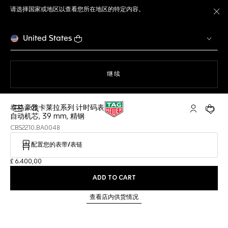
请选择国家或地区以查看您所在地区的特定内容。
关
United States
使用网站导航
继续
泰格豪雅卡莱拉系列 计时码表
打开搜索
My TAG He
您的购
自动机芯, 39 mm, 精钢
CBS2210.BA0048
配置您的表带/表链
£ 6.400,00
ADD TO CART
查看店内供货情况