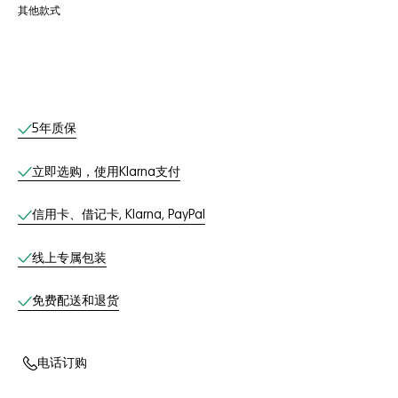
其他款式
线上服务
5年质保
立即选购，使用Klarna支付
信用卡、借记卡, Klarna, PayPal
线上专属包装
免费配送和退货
电话订购