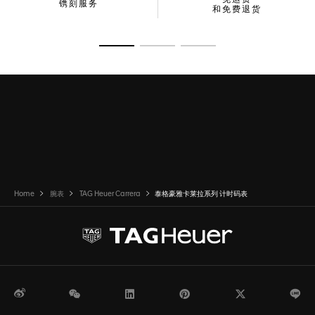
镌刻服务
和免费退货
转至幻灯片 1
转至幻灯片 2
转至幻灯片 3
Home
腕表
TAG Heuer Carrera
泰格豪雅卡莱拉系列 计时码表
微博
WeChat
领英
Pinterest
Twitter
Li