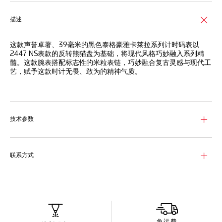
描述
这款声誉卓著、39毫米的黑色泰格豪雅卡莱拉系列计时码表以
2447 NS表款的反转熊猫盘为基础，将现代风格巧妙融入系列精
髓。这款腕表搭配标志性的米粒表链，巧妙融合复古灵感与现代工
艺，赋予这款时计无畏、敢为的精神气质。
表盘采用标志性的反转Tricompax布局，搭配弧形蓝宝石表镜，与
外缘曲线相得益彰，确保超精准可读性。
腕表配备锥形精钢表壳，搭载标志性的TH20-00自动机芯，透过
技术参数
旋入式蓝宝石表背，可尽览其运行美态。
品牌自制TH20-00自动机芯经优雅饰面处理，集成高效双向摆
陀，确保超高精准度。
联系方式
免运费