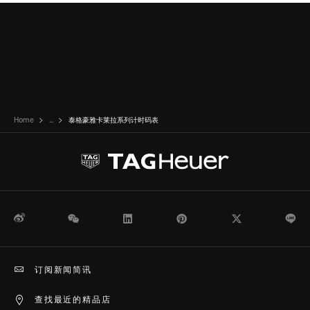
Home
...
泰格豪雅卡莱拉系列计时码表
微博
WeChat
领英
Pinterest
Twitter
Li
订阅新闻简讯
查找最近的精品店