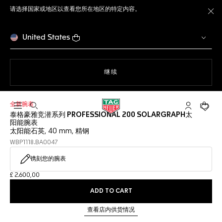
请选择国家或地区以查看您所在地区的特定内容。
关
United States
使用网站导航
继续
全新腕表
打开搜索
My TAG He
您的购
泰格豪雅竞潜系列 PROFESSIONAL 200 SOLARGRAPH太
阳能腕表
太阳能石英, 40 mm, 精钢
WBP1118.BA0047
镌刻您的腕表
£ 2.600,00
ADD TO CART
查看店内供货情况