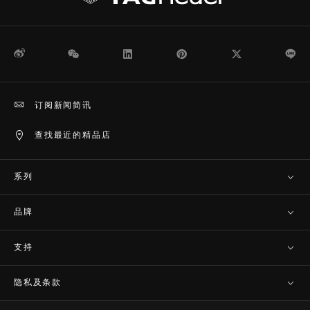
微博
WeChat
领英
Pinterest
Twitter
Li
订阅新闻简讯
查找最近的精品店
系列
品牌
支持
隐私及条款