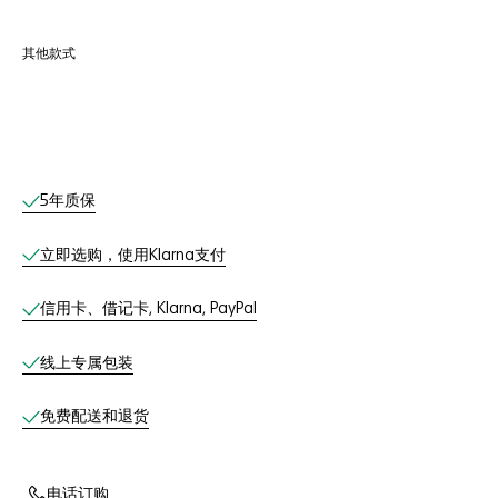
其他款式
线上服务
5年质保
立即选购，使用Klarna支付
信用卡、借记卡, Klarna, PayPal
线上专属包装
免费配送和退货
电话订购