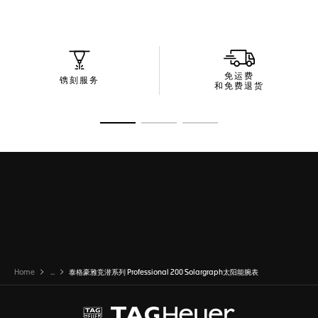
免运费
镌刻服务
和免费退货
转至幻灯片 1
转至幻灯片 2
转至幻灯片 3
Home
...
泰格豪雅竞潜系列 Professional 200 Solargraph太阳能腕表