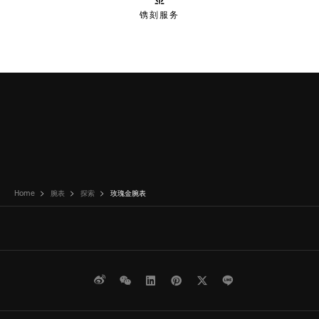
镌刻服务
Home
腕表
探索
玫瑰金腕表
微博
WeChat
领英
Pinterest
Twitter
Line