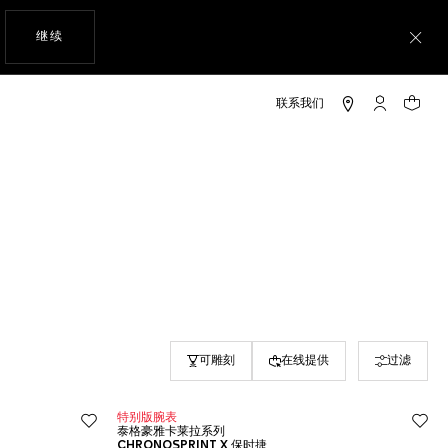
使用网站导航
继续
关
My TAG He
您的购