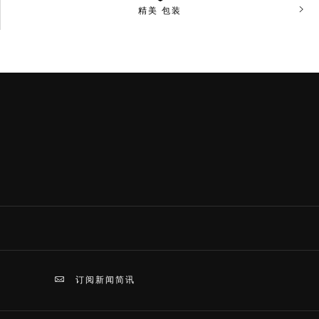
精美
包装
下一
订阅新闻简讯