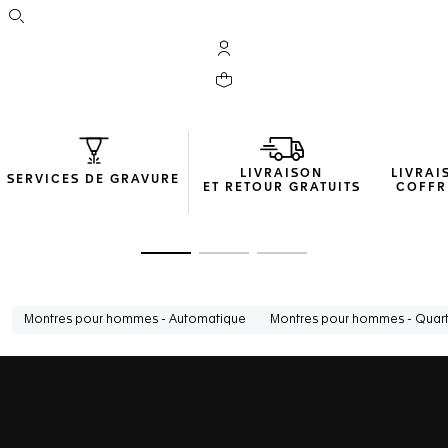
Ouvrir la barre de recherche
Compte My TAG Heuer
Votre panier contient 0 produit(s)
LIVRAISON
LIVRAI
SERVICES DE GRAVURE
ET RETOUR GRATUITS
COFFR
Ouvrir la diapositive 1
Ouvrir la diapositive 2
Ouvrir la diapositive 3
Montres pour hommes - Automatique
Montres pour hommes - Quar