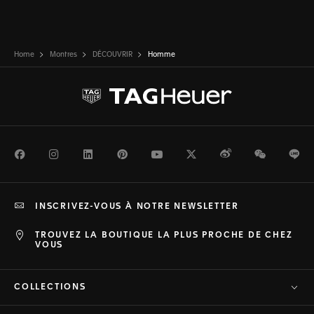
Home
Montres
DÉCOUVRIR
Homme
Facebook
Instagram
LinkedIn
Pinterest
Youtube
Twitter
Weibo
WeChat
Li
INSCRIVEZ-VOUS À NOTRE NEWSLETTER
TROUVEZ LA BOUTIQUE LA PLUS PROCHE DE CHEZ
VOUS
COLLECTIONS