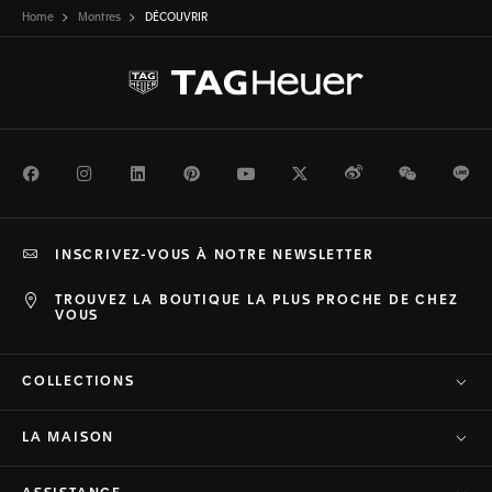
Home
Montres
DÉCOUVRIR
Facebook
Instagram
LinkedIn
Pinterest
Youtube
Twitter
Weibo
WeChat
Li
INSCRIVEZ-VOUS À NOTRE NEWSLETTER
TROUVEZ LA BOUTIQUE LA PLUS PROCHE DE CHEZ
VOUS
COLLECTIONS
LA MAISON