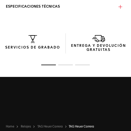
ESPECIFICACIONES TÉCNICAS
ENTREGA Y DEVOLUCIÓN
SERVICIOS DE GRABADO
GRATUITAS
Ir a la imagen 1
Ir a la imagen 2
Ir a la imagen 3
Home
Relojes
TAG Heuer Carrera
TAG Heuer Carrera