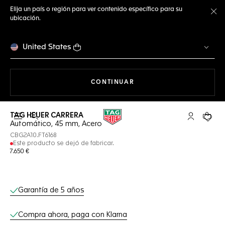
Elija un país o región para ver contenido específico para su
ubicación.
Ce
United States
NAVEGANDO EN LA WEB
CONTINUAR
TAG HEUER CARRERA
Abrir el menú de búsqueda
Cuenta Mi 
Su car
Automático, 45 mm, Acero
CBG2A10.FT6168
Este producto se dejó de fabricar.
7.650 €
Servicios online
Garantía de 5 años
Compra ahora, paga con Klarna