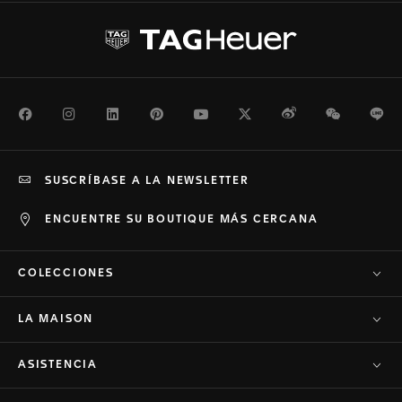
Facebook
Instagram
LinkedIn
Pinterest
Youtube
Twitter
Weibo
WeChat
Li
SUSCRÍBASE A LA NEWSLETTER
ENCUENTRE SU BOUTIQUE MÁS CERCANA
COLECCIONES
LA MAISON
ASISTENCIA