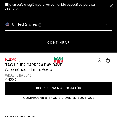
Elija un país o región para ver contenido específico para su
ubicación.
Ce
United States
NAVEGANDO EN LA WEB
CONTINUAR
NUEVO
Abrir el menú de búsqueda
Cuenta Mi 
Su car
TAG HEUER CARRERA DAY-DATE
Automático, 41 mm, Acero
WDA2115.BA0043
4.450 €
RECIBIR UNA NOTIFICACIÓN
COMPROBAR DISPONIBILIDAD EN BOUTIQUE