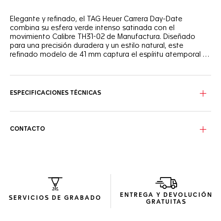
Elegante y refinado, el TAG Heuer Carrera Day-Date
combina su esfera verde intenso satinada con el
movimiento Calibre TH31-02 de Manufactura. Diseñado
para una precisión duradera y un estilo natural, este
refinado modelo de 41 mm captura el espíritu atemporal y
la sofisticación contemporánea del TAG Heuer Carrera.
La esfera verde intenso satinada revela un juego de luces
que realza su carácter refinado. Enmarcado por un realce
verde a juego con una escala de minutos blanca para una
ESPECIFICACIONES TÉCNICAS
perfecta legibilidad, las agujas y los índices rodiados
completan el armonioso diseño, mientras que el indicador
de calendario a las 3, combinado perfectamente con el
color de la esfera, añade practicidad para el día.
CONTACTO
El brazalete en forma de H con tres hileras de acero pulido
garantiza la comodidad y la elegancia. Con su sistema de
cambio fácil y su doble cierre desplegable con pulsadores
de doble seguridad, proporciona ergonomía y un ajuste
perfecto. Un complemento perfecto para el carácter
moderno y atemporal del reloj.
ENTREGA Y DEVOLUCIÓN
SERVICIOS DE GRABADO
GRATUITAS
En el corazón del reloj y visible a través del fondo de caja
de zafiro se encuentra el movimiento de Manufactura