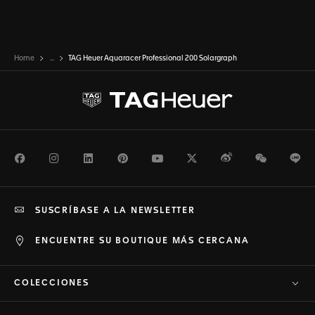
Home
...
TAG Heuer Aquaracer Professional 200 Solargraph
Facebook
Instagram
LinkedIn
Pinterest
Youtube
Twitter
Weibo
WeChat
Li
SUSCRÍBASE A LA NEWSLETTER
ENCUENTRE SU BOUTIQUE MÁS CERCANA
COLECCIONES