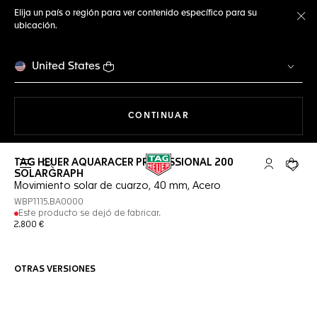
Elija un país o región para ver contenido específico para su
ubicación.
Ce
United States
NAVEGANDO EN LA WEB
CONTINUAR
TAG HEUER AQUARACER PROFESSIONAL 200
Abrir el menú de búsqueda
Cuenta Mi 
Su car
SOLARGRAPH
Movimiento solar de cuarzo, 40 mm, Acero
WBP1115.BA0000
Este producto se dejó de fabricar.
2.800 €
OTRAS VERSIONES