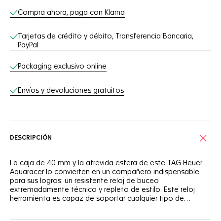
Compra ahora, paga con Klarna
Tarjetas de crédito y débito, Transferencia Bancaria,
PayPal
Packaging exclusivo online
Envíos y devoluciones gratuitos
DESCRIPCIÓN
La caja de 40 mm y la atrevida esfera de este TAG Heuer
Aquaracer lo convierten en un compañero indispensable
para sus logros: un resistente reloj de buceo
extremadamente técnico y repleto de estilo. Este reloj
herramienta es capaz de soportar cualquier tipo de
condiciones.
La esfera azul marino de este TAG Heuer Aquaracer evoca