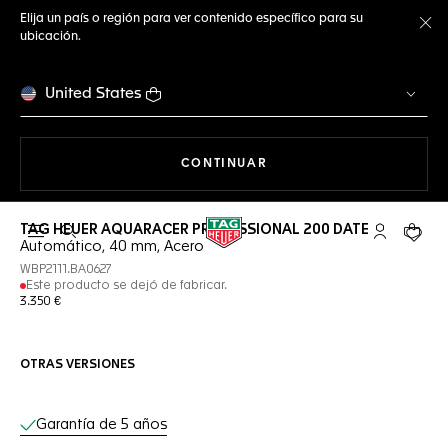
Elija un país o región para ver contenido específico para su
ubicación.
Ce
United States
NAVEGANDO EN LA WEB
CONTINUAR
TAG HEUER AQUARACER PROFESSIONAL 200 DATE
Abrir el menú de búsqueda
Cuenta Mi 
Su car
Automático, 40 mm, Acero
WBP2111.BA0627
Este producto se dejó de fabricar.
3.350 €
OTRAS VERSIONES
Servicios online
Garantía de 5 años