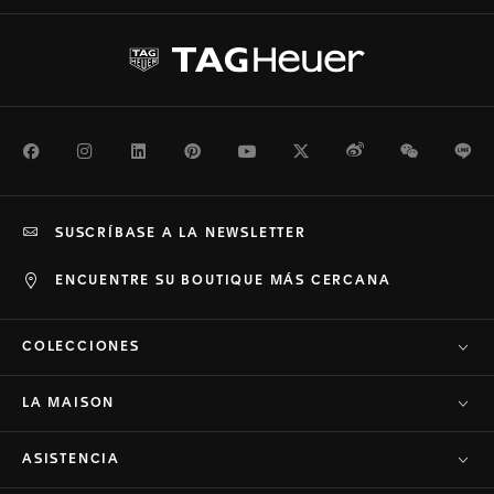
Facebook
Instagram
LinkedIn
Pinterest
Youtube
Twitter
Weibo
WeChat
Li
SUSCRÍBASE A LA NEWSLETTER
ENCUENTRE SU BOUTIQUE MÁS CERCANA
COLECCIONES
LA MAISON
ASISTENCIA