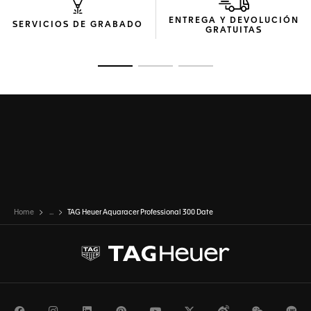
imprescindible para los buceadores.
ENTREGA Y DEVOLUCIÓN
SERVICIOS DE GRABADO
GRATUITAS
Ir a la imagen 1
Ir a la imagen 2
Ir a la imagen 3
Home
...
TAG Heuer Aquaracer Professional 300 Date
Facebook
Instagram
LinkedIn
Pinterest
Youtube
Twitter
Weibo
WeChat
Li