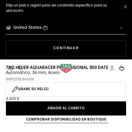
Elija un país o región para ver contenido específico para su
ubicación.
Ce
United States
NAVEGANDO EN LA WEB
CONTINUAR
TAG HEUER AQUARACER PROFESSIONAL 300 DATE
Abrir el menú de búsqueda
Cuenta Mi 
Su car
Automático, 36 mm, Acero
WBP231B.BA0618
GRABE SU RELOJ
4.400 €
AÑADIR AL CARRITO
COMPROBAR DISPONIBILIDAD EN BOUTIQUE