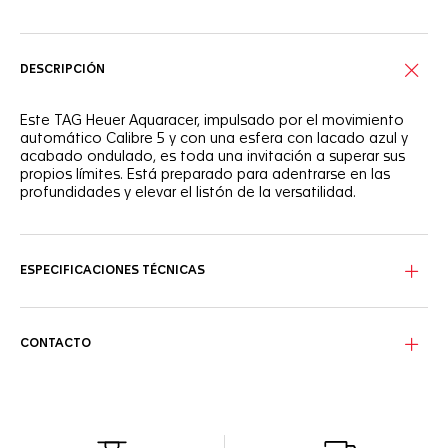
DESCRIPCIÓN
Este TAG Heuer Aquaracer, impulsado por el movimiento
automático Calibre 5 y con una esfera con lacado azul y
acabado ondulado, es toda una invitación a superar sus
propios límites. Está preparado para adentrarse en las
profundidades y elevar el listón de la versatilidad.
El bisel unidireccional de cerámica azul vibrante combina
con la robusta caja y su preciosa esfera, con 8 elegantes
diamantes VS (0,078 quilates) que ponen de relieve su
ESPECIFICACIONES TÉCNICAS
elegancia. Su escala de 60 minutos ayuda a contabilizar el
tiempo transcurrido durante la inmersión.
Fiel al icónico legado del Aquaracer, la nueva caja
CONTACTO
estilizada de 36 mm combina texturas satinadas y pulidas
con una ingeniosa geometría.
El estrecho brazalete de acero resistente a la presión está
equipado con pulsadores de seguridad en la hebilla para
garantizar un sistema de ajuste óptimo. Un aliado