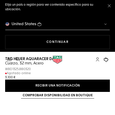
Elija un país o región para ver contenido específico para su
ubicación.
Ce
United States
NAVEGANDO EN LA WEB
CONTINUAR
TAG HEUER AQUARACER DATE
Abrir el menú de búsqueda
Cuenta Mi 
Su car
Cuarzo, 32 mm, Acero
WBD1325.BB0320
Agotado online
3.100 €
RECIBIR UNA NOTIFICACIÓN
COMPROBAR DISPONIBILIDAD EN BOUTIQUE