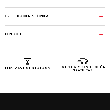
Una serie de características de seguridad como el cierre
plegable de acero en el brazalete con doble botón de
seguridad, sabiamente diseñado para abrocharse el traje
ESPECIFICACIONES TÉCNICAS
de buceo y poder resistir hasta 300 metros bajo el agua.
Dese un chapuzón con un reloj que incluye oro amarillo de
18 qt en los índices y las agujas de hora, minuto y central,
CONTACTO
corona a rosca y bisel giratorio unidireccional con escala
de 60 minutos.
El icónico brazalete de tres hileras del Aquaracer, con acero
de dos tonos chapado en oro amarillo 2N de 18 qt.
ENTREGA Y DEVOLUCIÓN
SERVICIOS DE GRABADO
GRATUITAS
Ir a la imagen 1
Ir a la imagen 2
Ir a la imagen 3