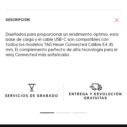
DESCRIPCIÓN
Diseñados para proporcionar un rendimiento óptimo, esta
base de carga y el cable USB-C son compatibles con
todos los modelos TAG Heuer Connected Calibre E4 45
mm. El complemento perfecto de alta tecnología para el
reloj Connected más sofisticado.
ENTREGA Y DEVOLUCIÓN
SERVICIOS DE GRABADO
GRATUITAS
Ir a la imagen 1
Ir a la imagen 2
Ir a la imagen 3