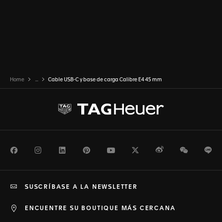
Home
...
Cable USB-C y base de carga Calibre E4 45 mm
Facebook
Instagram
LinkedIn
Pinterest
Youtube
Twitter
Weibo
WeChat
Li
SUSCRÍBASE A LA NEWSLETTER
ENCUENTRE SU BOUTIQUE MÁS CERCANA