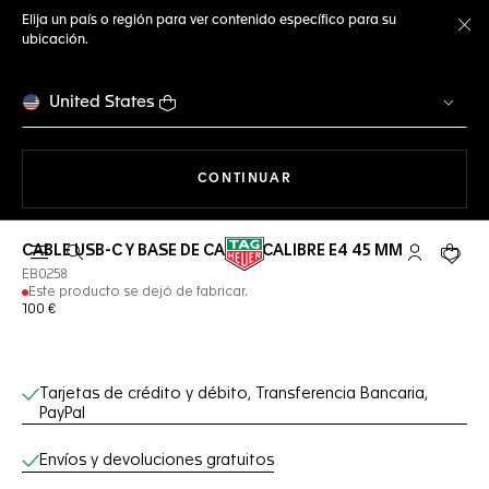
Elija un país o región para ver contenido específico para su
ubicación.
Ce
United States
NAVEGANDO EN LA WEB
CONTINUAR
CABLE USB-C Y BASE DE CARGA CALIBRE E4 45 MM
Abrir el menú de búsqueda
Cuenta Mi 
Su car
EB0258
Este producto se dejó de fabricar.
100 €
Servicios online
Tarjetas de crédito y débito, Transferencia Bancaria,
PayPal
Envíos y devoluciones gratuitos