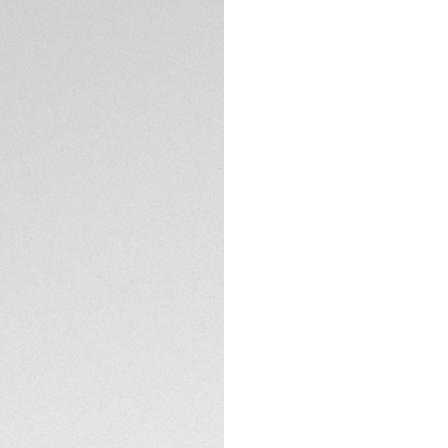
pensando en su re
relojes Connected 