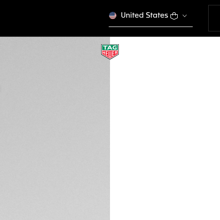
United States
CORREA DE CAUCH
BT6267
Este producto se dej
170 €
Tarjetas de créd
Transferencia Ba
DESCRIPCIÓN
Destaque entre la 
esta avanzada cor
hebilla de cierre 
modelos TAG Heuer
altura del reloj in