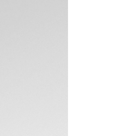
Transferencia Ba
¿Necesita ayud
DESCRIPCIÓN
Destaque cuando sa
negro, diseñada p
un tejido elástico
ofrece un ajuste li
estilos de vida ac
compatible con ve
CONTACTO