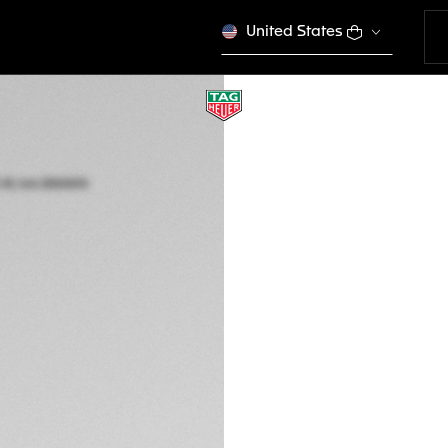
United States
NUEVO
CORREA DE TEJID
CALIBRE E5 45 MM
BN0494
160 €
COM
Tarjetas de créd