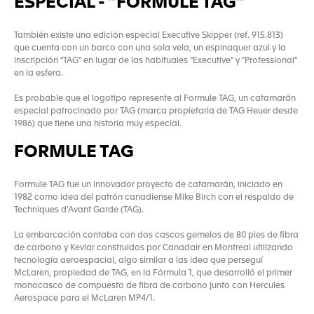
ESPECIAL - “FORMULE TAG”
También existe una edición especial Executive Skipper (ref. 915.813)
que cuenta con un barco con una sola vela, un espinaquer azul y la
inscripción "TAG" en lugar de las habituales "Executive" y "Professional"
en la esfera.
Es probable que el logotipo represente al Formule TAG, un catamarán
especial patrocinado por TAG (marca propietaria de TAG Heuer desde
1986) que tiene una historia muy especial.
FORMULE TAG
Formule TAG fue un innovador proyecto de catamarán, iniciado en
1982 como idea del patrón canadiense Mike Birch con el respaldo de
Techniques d'Avant Garde (TAG).
La embarcación contaba con dos cascos gemelos de 80 pies de fibra
de carbono y Kevlar construidos por Canadair en Montreal utilizando
tecnología aeroespacial, algo similar a las idea que perseguí
McLaren, propiedad de TAG, en la Fórmula 1, que desarrolló el primer
monocasco de compuesto de fibra de carbono junto con Hercules
Aerospace para el McLaren MP4/1.