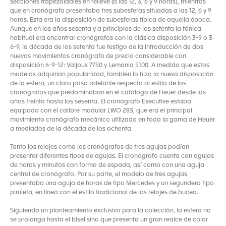
secciones trapezoidales en relieve (a las 12, 3, 6 y 9 horas), mientras
que en cronógrafo presentaba tres subesferas situadas a las 12, 6 y 9
horas. Esta era la disposición de subesferas típica de aquella época.
Aunque en los años sesenta y a principios de los setenta la tónica
habitual era encontrar cronógrafos con la clásica disposición 3-9 o 3-
6-9, la década de los setenta fue testigo de la introducción de dos
nuevos movimientos cronógrafo de precio considerable con
disposición 6-9-12: Valjoux 7750 y Lemania 5100. A medida que estos
modelos adquirían popularidad, también lo hizo la nueva disposición
de la esfera, un claro paso adelante respecto al estilo de los
cronógrafos que predominaban en el catálogo de Heuer desde los
años treinta hasta los sesenta. El cronógrafo Executive estaba
equipado con el calibre modular LWO 283, que era el principal
movimiento cronógrafo mecánico utilizado en toda la gama de Heuer
a mediados de la década de los ochenta.
Tanto los relojes como los cronógrafos de tres agujas podían
presentar diferentes tipos de agujas. El cronógrafo cuenta con agujas
de horas y minutos con forma de espada, así como con una aguja
central de cronógrafo. Por su parte, el modelo de tres agujas
presentaba una aguja de horas de tipo Mercedes y un segundero tipo
piruleta, en línea con el estilo tradicional de los relojes de buceo.
Siguiendo un planteamiento exclusivo para la colección, la esfera no
se prolonga hasta el bisel sino que presenta un gran realce de color