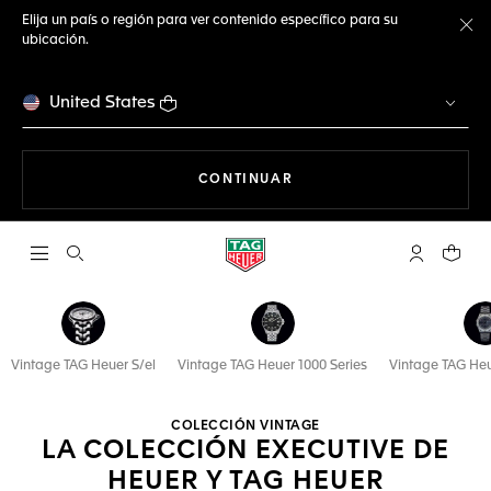
Elija un país o región para ver contenido específico para su
ubicación.
Ce
United States
NAVEGANDO EN LA WEB
CONTINUAR
Abrir el menú de búsqueda
Cuenta Mi 
Su car
Vintage TAG Heuer S/el
Vintage TAG Heuer 1000 Series
Vintage TAG Heu
COLECCIÓN VINTAGE
LA COLECCIÓN EXECUTIVE DE
HEUER Y TAG HEUER