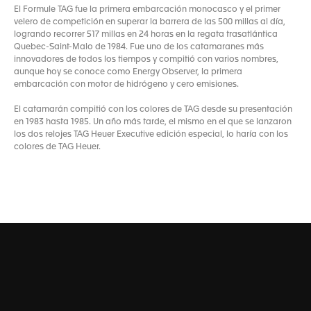
El Formule TAG fue la primera embarcación monocasco y el primer
velero de competición en superar la barrera de las 500 millas al día,
logrando recorrer 517 millas en 24 horas en la regata trasatlántica
Quebec-Saint-Malo de 1984. Fue uno de los catamaranes más
innovadores de todos los tiempos y compitió con varios nombres,
aunque hoy se conoce como Energy Observer, la primera
embarcación con motor de hidrógeno y cero emisiones.
El catamarán compitió con los colores de TAG desde su presentación
en 1983 hasta 1985. Un año más tarde, el mismo en el que se lanzaron
los dos relojes TAG Heuer Executive edición especial, lo haría con los
colores de TAG Heuer.