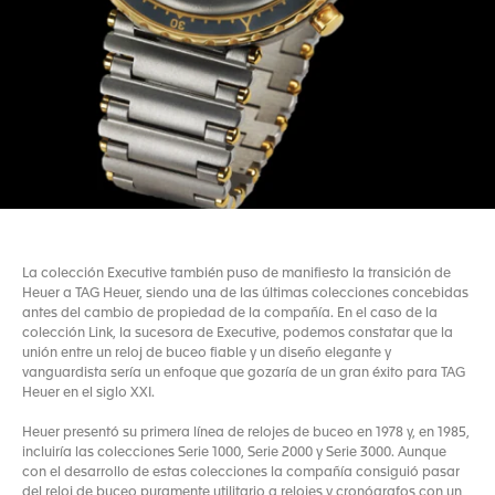
La colección Executive también puso de manifiesto la transición de
Heuer a TAG Heuer, siendo una de las últimas colecciones concebidas
antes del cambio de propiedad de la compañía. En el caso de la
colección Link, la sucesora de Executive, podemos constatar que la
unión entre un reloj de buceo fiable y un diseño elegante y
vanguardista sería un enfoque que gozaría de un gran éxito para TAG
Heuer en el siglo XXI.
Heuer presentó su primera línea de relojes de buceo en 1978 y, en 1985,
incluiría las colecciones Serie 1000, Serie 2000 y Serie 3000. Aunque
con el desarrollo de estas colecciones la compañía consiguió pasar
del reloj de buceo puramente utilitario a relojes y cronógrafos con un