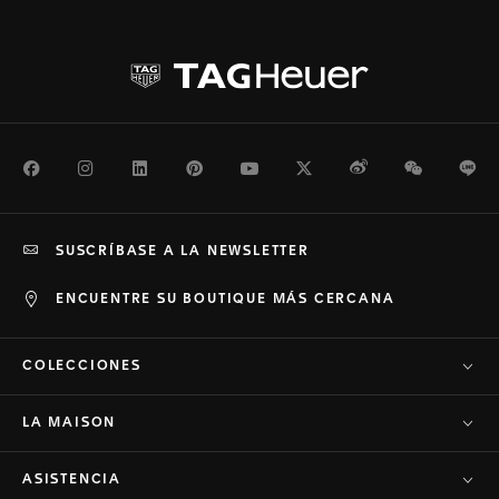
Facebook
Instagram
LinkedIn
Pinterest
Youtube
Twitter
Weibo
WeChat
Li
SUSCRÍBASE A LA NEWSLETTER
ENCUENTRE SU BOUTIQUE MÁS CERCANA
COLECCIONES
LA MAISON
ASISTENCIA