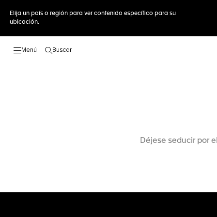
Elija un país o región para ver contenido específico para su
ubicación.
Buscar
Abrir el menú de búsqueda
Déjese seducir por e