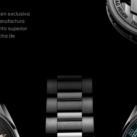
en exclusiva
anufactura
nto superior
cha de