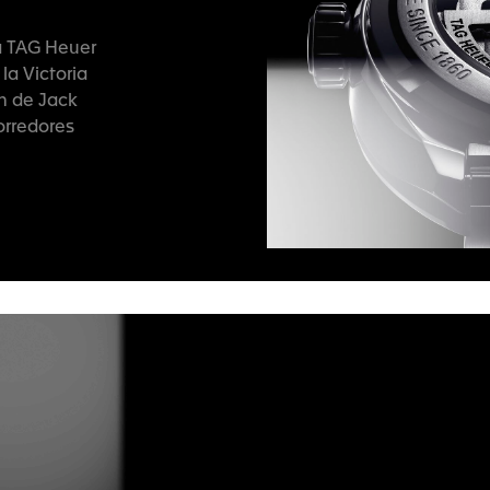
a TAG Heuer
la Victoria
ón de Jack
corredores