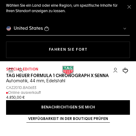
Wählen Sie ein Land oder eine Region, um spezifische Inhalte für
Ihren Standort anzeigen zu lassen.
Me
United States
MIT DER NAVIGATION 
FAHREN SIE FORT
SPECIAL EDITION
Suche öffnen
My TAG Heu
Ihr Wa
TAG HEUER FORMULA 1 CHRONOGRAPH X SENNA
Automatik, 44 mm, Edelstahl
CAZ201D.BA0633
Online ausverkauft
4.850,00 €
BENACHRICHTIGEN SIE MICH
VERFÜGBARKEIT IN DER BOUTIQUE PRÜFEN