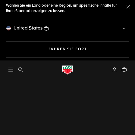
Wählen Sie ein Land oder eine Region, um spezifische Inhalte für
Ihren Standort anzeigen zu lassen.
Me
United States
MIT DER NAVIGATION 
FAHREN SIE FORT
Suche öffnen
My TAG Heu
Ihr Wa