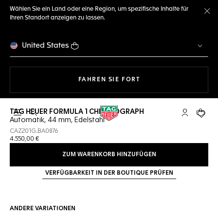
Wählen Sie ein Land oder eine Region, um spezifische Inhalte für
Ihren Standort anzeigen zu lassen.
Me
United States
MIT DER NAVIGATION 
FAHREN SIE FORT
TAG HEUER FORMULA 1 CHRONOGRAPH
Suche öffnen
My TAG Heu
Ihr Wa
Automatik, 44 mm, Edelstahl
CAZ201G.BA0876
4.550,00 €
ZUM WARENKORB HINZUFÜGEN
VERFÜGBARKEIT IN DER BOUTIQUE PRÜFEN
ANDERE VARIATIONEN