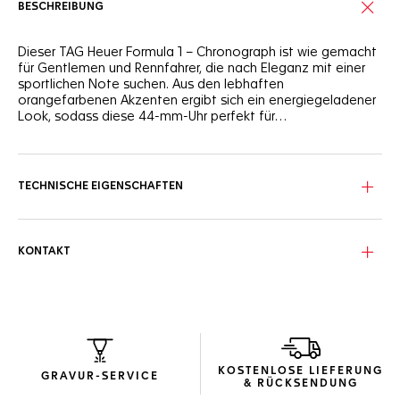
BESCHREIBUNG
Dieser TAG Heuer Formula 1 – Chronograph ist wie gemacht
für Gentlemen und Rennfahrer, die nach Eleganz mit einer
sportlichen Note suchen. Aus den lebhaften
orangefarbenen Akzenten ergibt sich ein energiegeladener
Look, sodass diese 44-mm-Uhr perfekt für
Geschwindigkeitsliebhaber ist.
Das tiefblaue Zifferblatt mit Sonnenstrahleneffekt wird
durch drei dazu passende azurblaue Hilfszifferblätter
ergänzt. Zusätzlich verleiht der orange lackierte
TECHNISCHE EIGENSCHAFTEN
Sekundenzeiger diesem Rennsportklassiker einen
dynamischen Akzent.
Das Gehäuse aus fein gebürstetem Edelstahl und die
KONTAKT
Lünette aus blauer Keramik mit Tachymeterskala werden
durch lebhafte orangefarbene Lackdetails auf der Krone
und dem Drücker bei 2 Uhr ergänzt.
Die vom Automatikwerk Calibre 16 angetriebene Uhr ist nicht
nur ein ästhetisches Schmuckstück. Sie ist ein
Hochleistungsinstrument für alle, die sich auf der
KOSTENLOSE LIEFERUNG
Überholspur befinden.
GRAVUR-SERVICE
& RÜCKSENDUNG