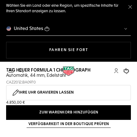
Wählen Sie ein Land oder eine Region, um spezifische Inhalte für
Ihren Standort anzeigen zu lassen.
Me
United States
MIT DER NAVIGATION 
FAHREN SIE FORT
TAG HEUER FORMULA 1 CHRONOGRAPH
Suche öffnen
My TAG Heu
Ihr Wa
Automatik, 44 mm, Edelstahl
CAZ2012.BA0970
IHRE UHR GRAVIEREN LASSEN
4.850,00 €
ZUM WARENKORB HINZUFÜGEN
VERFÜGBARKEIT IN DER BOUTIQUE PRÜFEN