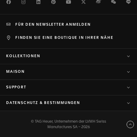
Facebook
Instagram
LinkedIn
Pinterest
Youtube
Twitter
Weibo
WeChat
Li
FÜR DEN NEWSLETTER ANMELDEN
FINDEN SIE EINE BOUTIQUE IN IHRER NÄHE
KOLLEKTIONEN
MAISON
SUPPORT
DATENSCHUTZ & BESTIMMUNGEN
© TAG Heuer, Unternehmen der LVMH Swiss
Zurück nach oben
Manufactures SA – 2026