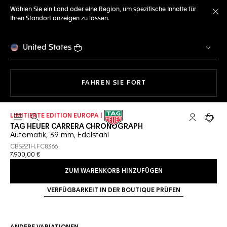
Wählen Sie ein Land oder eine Region, um spezifische Inhalte für
Ihren Standort anzeigen zu lassen.
Me
United States
MIT DER NAVIGATION 
FAHREN SIE FORT
LIMITIERTE EDITION EUROPA | NEU
Suche öffnen
My TAG Heu
Ihr Wa
TAG HEUER CARRERA CHRONOGRAPH
Automatik, 39 mm, Edelstahl
CBS221H.FC8366
7.900,00 €
ZUM WARENKORB HINZUFÜGEN
VERFÜGBARKEIT IN DER BOUTIQUE PRÜFEN