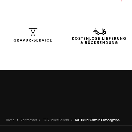
KOSTENLOSE LIEFERUNG
GRAVUR-SERVICE
& RÜCKSENDUNG
Zur Folie 1
Zur Folie 2
Zur Folie 3
Home
Zeitmesser
TAG Heuer Carrera
TAG Heuer Carrera Chronograph