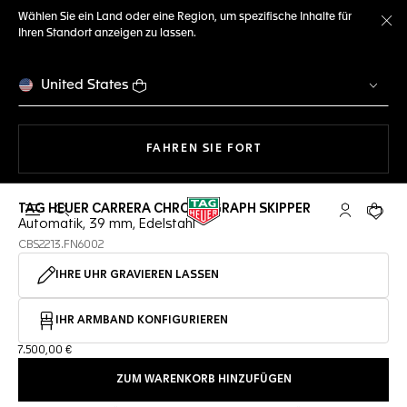
Wählen Sie ein Land oder eine Region, um spezifische Inhalte für
Ihren Standort anzeigen zu lassen.
Me
United States
MIT DER NAVIGATION 
FAHREN SIE FORT
TAG HEUER CARRERA CHRONOGRAPH SKIPPER
Suche öffnen
My TAG Heu
Ihr Wa
Automatik, 39 mm, Edelstahl
CBS2213.FN6002
IHRE UHR GRAVIEREN LASSEN
IHR ARMBAND KONFIGURIEREN
7.500,00 €
ZUM WARENKORB HINZUFÜGEN