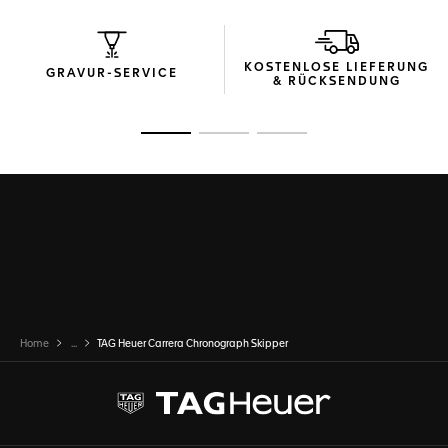
die perfekte Mischung aus sportlicher Eleganz mit dem
neuen, widerstandsfähigen blauen Textilband, das für
Komfort und Haltbarkeit entwickelt wurde.
KOSTENLOSE LIEFERUNG
GRAVUR-SERVICE
& RÜCKSENDUNG
Zur Folie 1
Zur Folie 2
Zur Folie 3
Home
...
TAG Heuer Carrera Chronograph Skipper