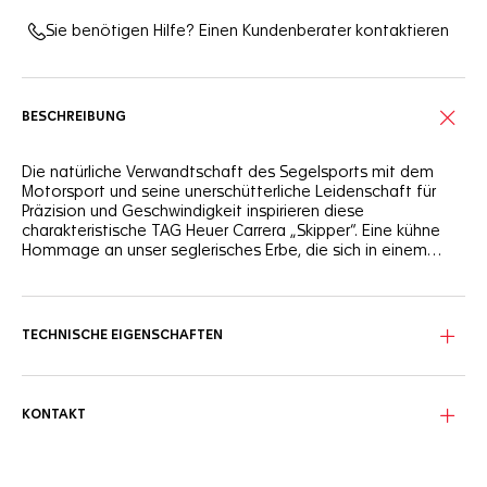
Sie benötigen Hilfe? Einen Kundenberater kontaktieren
BESCHREIBUNG
Die natürliche Verwandtschaft des Segelsports mit dem
Motorsport und seine unerschütterliche Leidenschaft für
Präzision und Geschwindigkeit inspirieren diese
charakteristische TAG Heuer Carrera „Skipper“. Eine kühne
Hommage an unser seglerisches Erbe, die sich in einem
unverwechselbaren Farbschema ausdrückt. Entschieden
ikonisch.
Diese Segeluhr interpretiert das Zifferblatt der Heuer
Skipper mit zwei Zählern neu und besticht durch eine
faszinierende Mischung aus Türkis, Orange, Grün und Blau.
TECHNISCHE EIGENSCHAFTEN
Machen Sie sich bereit zum Segeln mit dieser klassischen
Carrera mit Edelstahlgehäuse, das mit einer Regatta-
Countdown-Anzeige ausgestattet ist und eine
KONTAKT
Wasserdichtigkeit bis 10 ATM (entspricht einer Wassertiefe
von etwa 100 Metern) bietet.
Zelebrieren Sie den Reiz der offenen See und erleben Sie