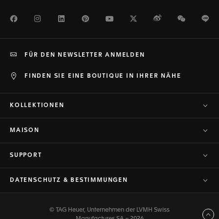
Facebook
Instagram
LinkedIn
Pinterest
Youtube
Twitter
Weibo
WeChat
Li
FÜR DEN NEWSLETTER ANMELDEN
FINDEN SIE EINE BOUTIQUE IN IHRER NÄHE
KOLLEKTIONEN
MAISON
SUPPORT
DATENSCHUTZ & BESTIMMUNGEN
© TAG Heuer, Unternehmen der LVMH Swiss
Zurück nach oben
Manufactures SA – 2026