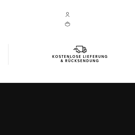
My TAG Heuer Konto
Ihr Warenkorb enthält 0 Produkte
KOSTENLOSE LIEFERUNG
& RÜCKSENDUNG