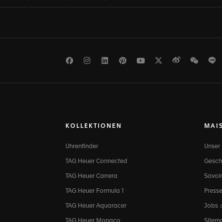
Facebook
Instagram
LinkedIn
Pinterest
Youtube
Twitter
Weibo
WeCh
L
KOLLEKTIONEN
MAI
Uhrenfinder
Unser
TAG Heuer Connected
Gesch
TAG Heuer Carrera
Savoir
TAG Heuer Formula 1
Press
TAG Heuer Aquaracer
Jobs
TAG Heuer Monaco
Sitem