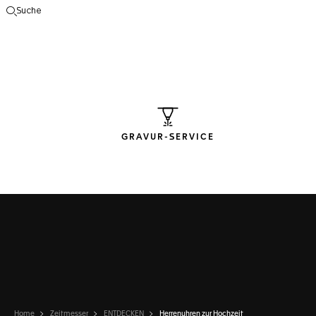
Suche
Suche öffnen
GRAVUR-SERVICE
Home
Zeitmesser
ENTDECKEN
Herrenuhren zur Hochzeit