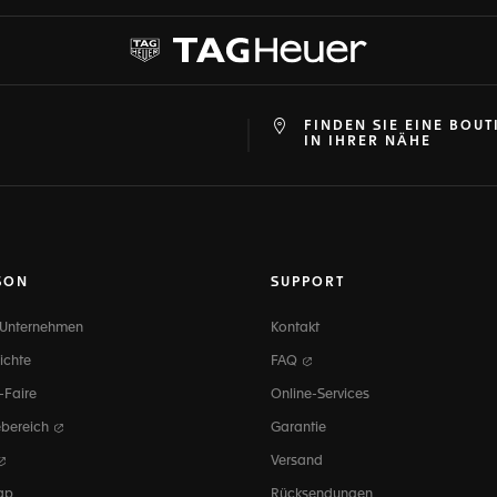
FINDEN SIE EINE BOUT
at
ine
IN IHRER NÄHE
SON
SUPPORT
 Unternehmen
Kontakt
ichte
FAQ
-Faire
Online-Services
ebereich
Garantie
Versand
ap
Rücksendungen