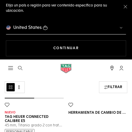
Elija un país o región para ver contenido específico para su
ubicación.
Ce
United States
NAVEGANDO EN LA WEB
CONTINUAR
Abrir el menú de búsqueda
Cuent