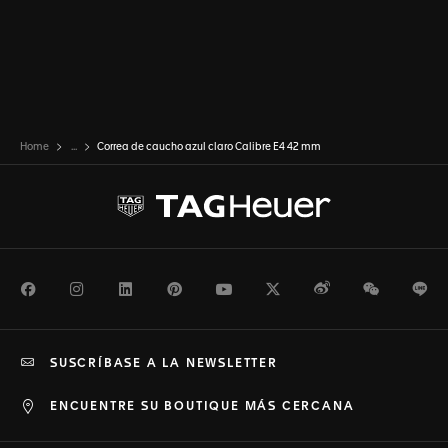
Home
...
Correa de caucho azul claro Calibre E4 42 mm
Facebook
Instagram
LinkedIn
Pinterest
Youtube
Twitter
Weibo
WeChat
Li
SUSCRÍBASE A LA NEWSLETTER
ENCUENTRE SU BOUTIQUE MÁS CERCANA