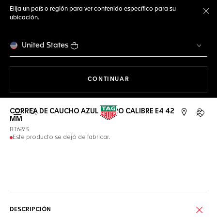
Elija un país o región para ver contenido específico para su
ubicación.
Ce
United States
NAVEGANDO EN LA WEB
CONTINUAR
CORREA DE CAUCHO AZUL CLARO CALIBRE E4 42
Abrir el menú de búsqueda
Cuent
MM
BT6273
Este producto se dejó de fabricar.
Servicios online
DESCRIPCIÓN