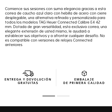
Comience sus sesiones con suma elegancia gracias a esta
correa de caucho azul claro con hebilla de acero con cierre
desplegable, una alternativa refinada y personalizada para
todos los modelos TAG Heuer Connected Calibre E4 42
mm. Dotada de gran versatilidad, esta exclusiva correa, una
elegante extensión de usted mismo, le ayudará a
establecer sus objetivos y a afrontar cualquier desafío. No
es compatible con versiones de relojes Connected
anteriores
ENTREGA Y DEVOLUCIÓN
EMBALAJE
GRATUITAS
DE PRIMERA CALIDAD
Ir a la imagen 1
Ir a la imagen 2