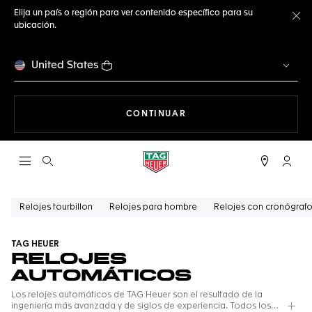
Elija un país o región para ver contenido específico para su
ubicación.
Ce
United States
NAVEGANDO EN LA WEB
CONTINUAR
Abrir el menú de búsqueda
Cuent