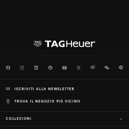
Facebook
Instagram
LinkedIn
Pinterest
Youtube
Twitter
Weibo
WeChat
Li
ISCRIVITI ALLA NEWSLETTER
TROVA IL NEGOZIO PIÙ VICINO
COLLEZIONI