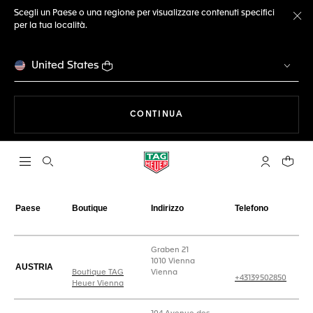
Scegli un Paese o una regione per visualizzare contenuti specifici
per la tua località.
Ch
United States
A NAVIGARE SUL SITO
CONTINUA
Apri la ricerca
L'account 
Il tuo
Paese
Boutique
Indirizzo
Telefono
Boutique - Carta regalo
Graben 21
1010 Vienna
AUSTRIA
Boutique TAG
Vienna
+43139502850
Heuer Vienna