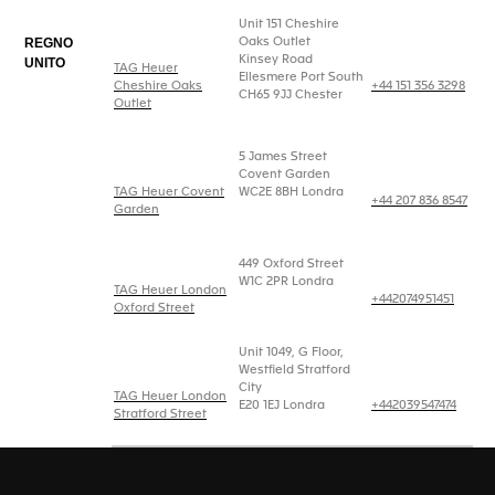
Unit 151 Cheshire
REGNO
Oaks Outlet
Kinsey Road
UNITO
TAG Heuer
Ellesmere Port South
Cheshire Oaks
+44 151 356 3298
CH65 9JJ Chester
Outlet
5 James Street
Covent Garden
TAG Heuer Covent
WC2E 8BH Londra
+44 207 836 8547
Garden
449 Oxford Street
W1C 2PR Londra
TAG Heuer London
+442074951451
Oxford Street
Unit 1049, G Floor,
Westfield Stratford
City
TAG Heuer London
E20 1EJ Londra
+442039547474
Stratford Street