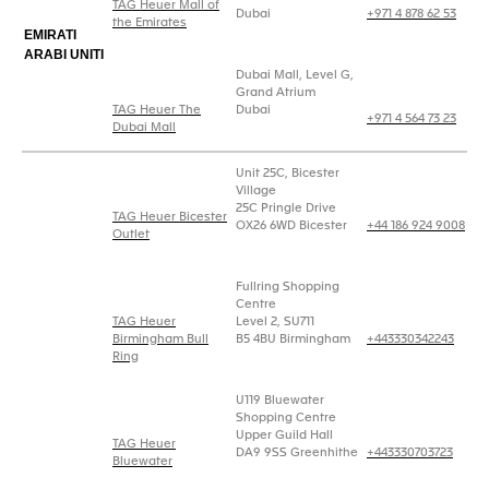
TAG Heuer Mall of
Dubai
+971 4 878 62 53
the Emirates
EMIRATI
ARABI UNITI
Dubai Mall, Level G,
Grand Atrium
TAG Heuer The
Dubai
+971 4 564 73 23
Dubai Mall
Unit 25C, Bicester
Village
25C Pringle Drive
TAG Heuer Bicester
OX26 6WD Bicester
+44 186 924 9008
Outlet
Fullring Shopping
Centre
TAG Heuer
Level 2, SU711
Birmingham Bull
B5 4BU Birmingham
+443330342243
Ring
U119 Bluewater
Shopping Centre
Upper Guild Hall
TAG Heuer
DA9 9SS Greenhithe
+443330703723
Bluewater