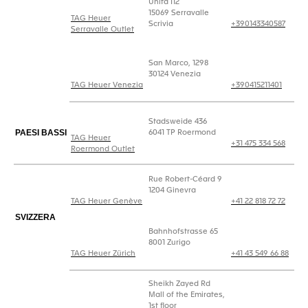
Unità I12
15069 Serravalle
TAG Heuer
Scrivia
+390143340587
Serravalle Outlet
San Marco, 1298
30124 Venezia
TAG Heuer Venezia
+390415211401
Stadsweide 436
PAESI BASSI
6041 TP Roermond
TAG Heuer
+31 475 334 568
Roermond Outlet
Rue Robert-Céard 9
1204 Ginevra
TAG Heuer Genève
+41 22 818 72 72
SVIZZERA
Bahnhofstrasse 65
8001 Zurigo
TAG Heuer Zürich
+41 43 549 66 88
Sheikh Zayed Rd
Mall of the Emirates,
1st floor