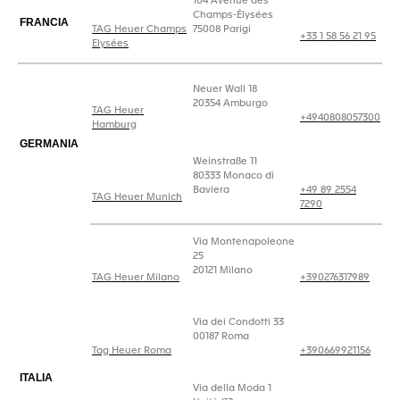
104 Avenue des
Champs-Élysées
FRANCIA
TAG Heuer Champs
75008 Parigi
+33 1 58 56 21 95
Elysées
Neuer Wall 18
20354 Amburgo
TAG Heuer
+4940808057300
Hamburg
GERMANIA
Weinstraße 11
80333 Monaco di
Baviera
+49 89 2554
TAG Heuer Munich
7290
Via Montenapoleone
25
20121 Milano
TAG Heuer Milano
+390276317989
Via dei Condotti 33
00187 Roma
Tag Heuer Roma
+390669921156
ITALIA
Via della Moda 1