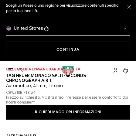
Scegli un Paese o una regione per visualizzare contenuti specifici
per la tua località.
Ch
United States
A NAVIGARE SUL SITO
CONTINUA
OROLOGERIA D’AVANGUARDIA | NOVITÀ
Apri la ricerca
L'account 
Il tuo
TAG HEUER MONACO SPLIT-SECONDS
CHRONOGRAPH AIR 1
Automatico, 41 mm, Titanio
CBW218B.FT8124
Prezzo su richiesta. Mostra il tuo interesse per essere contattato dai
nostri consulenti.
RICHIEDI MAGGIORI INFORMAZIONI