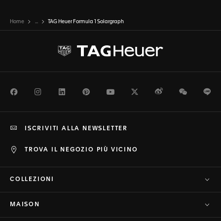
Home
...
TAG Heuer Formula 1 Solargraph
Facebook
Instagram
LinkedIn
Pinterest
Youtube
Twitter
Weibo
WeChat
Li
ISCRIVITI ALLA NEWSLETTER
TROVA IL NEGOZIO PIÙ VICINO
COLLEZIONI
MAISON