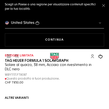
Scegli un Paese o una regione per visualizzare contenuti specifici
per la tua località.
Ch
United States
A NAVIGARE SUL SITO
CONTINUA
EDIZIONE LIMITATA
Apri la ricerca
L'account 
Il tuo
TAG HEUER FORMULA 1 SOLARGRAPH
Solare al quarzo, 38 mm, Acciaio con rivestimento in
DLC nero
WBY1117.FT8087
Questo prodotto è fuori produzione.
CHF 1'850.00
ALTRE VARIANTI