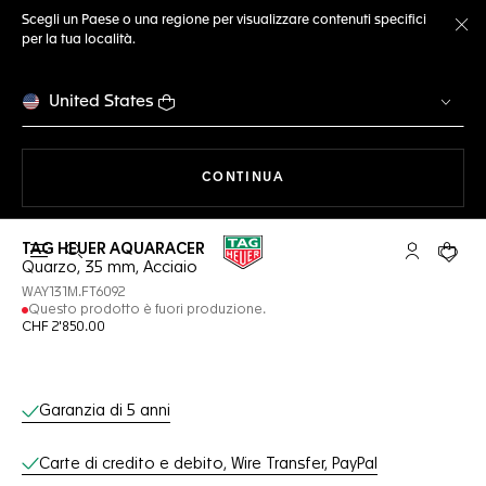
Scegli un Paese o una regione per visualizzare contenuti specifici
per la tua località.
Ch
United States
A NAVIGARE SUL SITO
CONTINUA
TAG HEUER AQUARACER
Apri la ricerca
L'account 
Il tuo
Quarzo, 35 mm, Acciaio
WAY131M.FT6092
Questo prodotto è fuori produzione.
CHF 2'850.00
Servizi online
Garanzia di 5 anni
Carte di credito e debito, Wire Transfer, PayPal