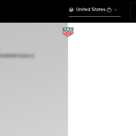
United States
NOVITÀ
TAG HEUER AQUA
Solare al quarzo, 
WBP141G.BA0049
CHF 2'850.00
Garanzia di 5 an