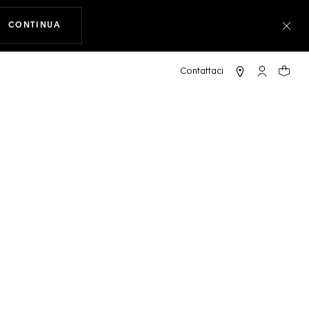
CONTINUA
A NAVIGARE SUL SITO
Chiu
RACER PROFESSIONAL 100 SOLARGRAPH
L'account 
Il tuo
28 mm, Acciaio
AGGIUNGI AL CARRELLO
VERIFICA DISPONIBILITÀ IN BOUTIQUE
ni
Carte di credito e debito, Wire