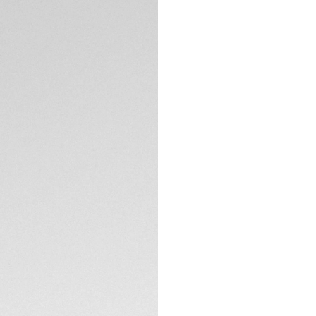
Confezione escl
Serve aiuto? Co
DESCRIZIONE
Il TAG Heuer Aquar
quotidiana alle pr
della Maison. La c
satinato garantisc
nero con effetto so
diamanti (0,075 ca
una leggibilità ot
l’orologio trasform
un’impermeabilità f