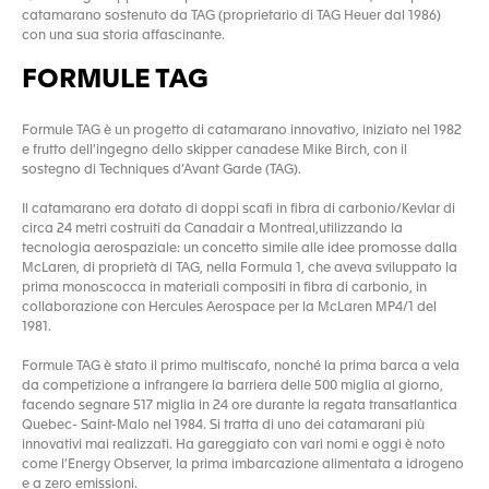
catamarano sostenuto da TAG (proprietario di TAG Heuer dal 1986)
con una sua storia affascinante.
FORMULE TAG
Formule TAG è un progetto di catamarano innovativo, iniziato nel 1982
e frutto dell'ingegno dello skipper canadese Mike Birch, con il
sostegno di Techniques d’Avant Garde (TAG).
Il catamarano era dotato di doppi scafi in fibra di carbonio/Kevlar di
circa 24 metri costruiti da Canadair a Montreal,utilizzando la
tecnologia aerospaziale: un concetto simile alle idee promosse dalla
McLaren, di proprietà di TAG, nella Formula 1, che aveva sviluppato la
prima monoscocca in materiali compositi in fibra di carbonio, in
collaborazione con Hercules Aerospace per la McLaren MP4/1 del
1981.
Formule TAG è stato il primo multiscafo, nonché la prima barca a vela
da competizione a infrangere la barriera delle 500 miglia al giorno,
facendo segnare 517 miglia in 24 ore durante la regata transatlantica
Quebec- Saint-Malo nel 1984. Si tratta di uno dei catamarani più
innovativi mai realizzati. Ha gareggiato con vari nomi e oggi è noto
come l'Energy Observer, la prima imbarcazione alimentata a idrogeno
e a zero emissioni.