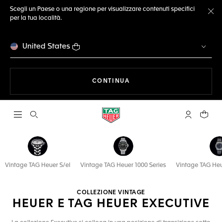
Scegli un Paese o una regione per visualizzare contenuti specifici
per la tua località.
Ch
United States
A NAVIGARE SUL SITO
CONTINUA
Apri la ricerca
L'account 
Il tuo
Vintage TAG Heuer S/el
Vintage TAG Heuer 1000 Series
Vintage TAG Heu
COLLEZIONE VINTAGE
HEUER E TAG HEUER EXECUTIVE