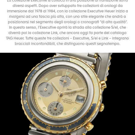
La collezione Executive si colloca in una posizione di transizione sotto
diversi aspetti. Dopo aver sviluppato tre collezioni di orologi da
immersione dal 1978 al 1984, con la collezione Executive Heuer inizia a
rivolgersi ad una fascia più alta, con uno stile elegante che andrà a
posizionarsi nel segmento degli orologi o cronografi "di alta qualità".
In questo senso, l'Executive aprirà la strada alla collezione S/el, che
diverrà poi la collezione Link, che ancora oggi fa parte del catalogo
TAG Heuer. Tutte queste tre collezioni – Executive, S/el e Link – integrano
bracciali inconfondibili, che distinguono questi segnatempo.