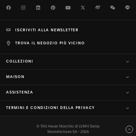
Facebook
Instagram
LinkedIn
Pinterest
Youtube
Twitter
Weibo
WeChat
Li
ISCRIVITI ALLA NEWSLETTER
TROVA IL NEGOZIO PIÙ VICINO
COLLEZIONI
MAISON
ASSISTENZA
TERMINI E CONDIZIONI DELLA PRIVACY
© TAG Heuer Marchio di LVMH Swiss
Torna a inizio pagina
Manufactures SA - 2026