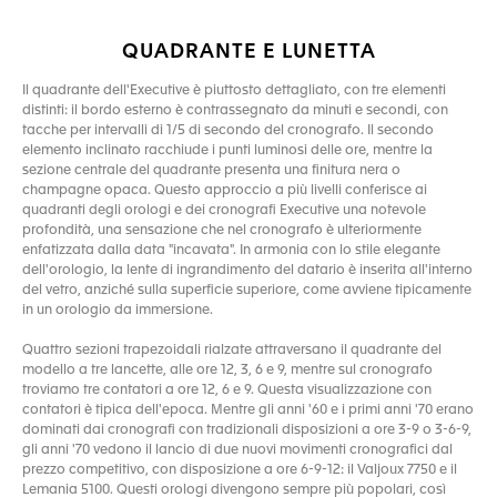
QUADRANTE E LUNETTA
Il quadrante dell'Executive è piuttosto dettagliato, con tre elementi
distinti: il bordo esterno è contrassegnato da minuti e secondi, con
tacche per intervalli di 1/5 di secondo del cronografo. Il secondo
elemento inclinato racchiude i punti luminosi delle ore, mentre la
sezione centrale del quadrante presenta una finitura nera o
champagne opaca. Questo approccio a più livelli conferisce ai
quadranti degli orologi e dei cronografi Executive una notevole
profondità, una sensazione che nel cronografo è ulteriormente
enfatizzata dalla data "incavata". In armonia con lo stile elegante
dell'orologio, la lente di ingrandimento del datario è inserita all'interno
del vetro, anziché sulla superficie superiore, come avviene tipicamente
in un orologio da immersione.
Quattro sezioni trapezoidali rialzate attraversano il quadrante del
modello a tre lancette, alle ore 12, 3, 6 e 9, mentre sul cronografo
troviamo tre contatori a ore 12, 6 e 9. Questa visualizzazione con
contatori è tipica dell'epoca. Mentre gli anni '60 e i primi anni '70 erano
dominati dai cronografi con tradizionali disposizioni a ore 3-9 o 3-6-9,
gli anni '70 vedono il lancio di due nuovi movimenti cronografici dal
prezzo competitivo, con disposizione a ore 6-9-12: il Valjoux 7750 e il
Lemania 5100. Questi orologi divengono sempre più popolari, così