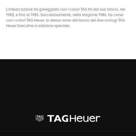
L'imbarcazione ha gareggiato con i colori TAG fin dal suo lancio, nel
1983, e fino al 1985. Successivamente, nella stagione 1986, ha corso
con i colori TAG Heuer, lo stesso anno del lancio dei due orologi TAG
Heuer Executive in edizione speciale.