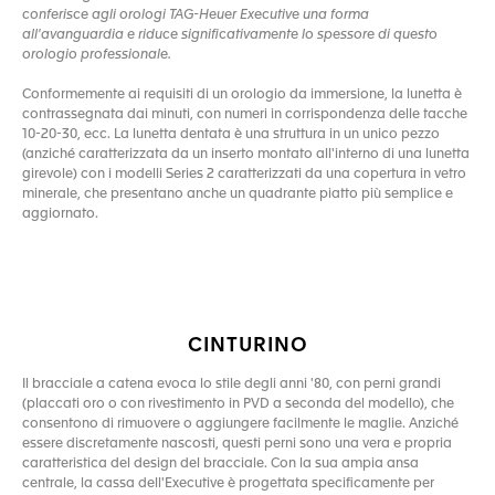
conferisce agli orologi TAG-Heuer Executive una forma
all'avanguardia e riduce significativamente lo spessore di questo
orologio professionale.
Conformemente ai requisiti di un orologio da immersione, la lunetta è
contrassegnata dai minuti, con numeri in corrispondenza delle tacche
10-20-30, ecc. La lunetta dentata è una struttura in un unico pezzo
(anziché caratterizzata da un inserto montato all'interno di una lunetta
girevole) con i modelli Series 2 caratterizzati da una copertura in vetro
minerale, che presentano anche un quadrante piatto più semplice e
aggiornato.
CINTURINO
Il bracciale a catena evoca lo stile degli anni '80, con perni grandi
(placcati oro o con rivestimento in PVD a seconda del modello), che
consentono di rimuovere o aggiungere facilmente le maglie. Anziché
essere discretamente nascosti, questi perni sono una vera e propria
caratteristica del design del bracciale. Con la sua ampia ansa
centrale, la cassa dell'Executive è progettata specificamente per