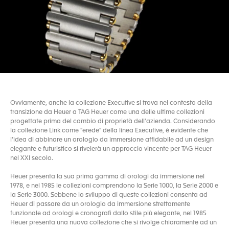
Ovviamente, anche la collezione Executive si trova nel contesto della
transizione da Heuer a TAG Heuer come una delle ultime collezioni
progettate prima del cambio di proprietà dell'azienda. Considerando
la collezione Link come "erede" della linea Executive, è evidente che
l'idea di abbinare un orologio da immersione affidabile ad un design
elegante e futuristico si rivelerà un approccio vincente per TAG Heuer
nel XXI secolo.
Heuer presenta la sua prima gamma di orologi da immersione nel
1978, e nel 1985 le collezioni comprendono la Serie 1000, la Serie 2000 e
la Serie 3000. Sebbene lo sviluppo di queste collezioni consenta ad
Heuer di passare da un orologio da immersione strettamente
funzionale ad orologi e cronografi dallo stile più elegante, nel 1985
Heuer presenta una nuova collezione che si rivolge chiaramente ad un