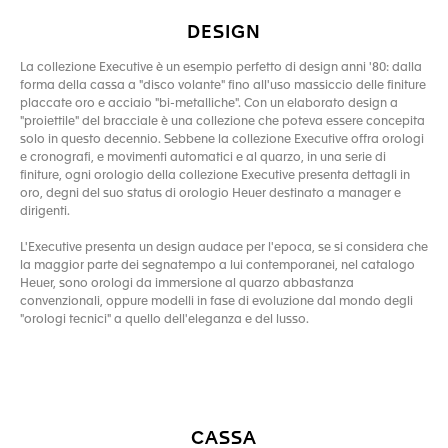
DESIGN
La collezione Executive è un esempio perfetto di design anni '80: dalla
forma della cassa a "disco volante" fino all'uso massiccio delle finiture
placcate oro e acciaio "bi-metalliche". Con un elaborato design a
"proiettile" del bracciale è una collezione che poteva essere concepita
solo in questo decennio. Sebbene la collezione Executive offra orologi
e cronografi, e movimenti automatici e al quarzo, in una serie di
finiture, ogni orologio della collezione Executive presenta dettagli in
oro, degni del suo status di orologio Heuer destinato a manager e
dirigenti.
L'Executive presenta un design audace per l'epoca, se si considera che
la maggior parte dei segnatempo a lui contemporanei, nel catalogo
Heuer, sono orologi da immersione al quarzo abbastanza
convenzionali, oppure modelli in fase di evoluzione dal mondo degli
"orologi tecnici" a quello dell'eleganza e del lusso.
CASSA