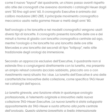
come il nuovo "layout" del quadrante, un chiaro passo avanti rispetto
allo stile dei cronografi che avevano dominato i cataloghi Heuer dagli
anni '30 fino agli anni '60. Il cronografo Executive è animato dal
calibro modulare LWO 283, il principale movimento cronografico
meccanico usato nella gamma Heuer a metà degli anni '80.
Nell'orologio a tre lancette e nei modelli cronografici vengono usati
diversi tipi di lancette. Il cronografo presenta lancette delle ore e dei
minuti a forma di gladio con lancetta cronografica centrale ad ago,
mentre l'orologio a tre lancette ha una lancetta delle ore stile
Mercedes e una lancetta dei secondi di tipo "lollipop", nello stile
tradizionale degli orologi da immersione.
Secondo un approccio esclusivo dell'Executive, il quadrante non si
estende fino a congiungersi direttamente con la lunetta, ma presenta
un ampio rehaut colorato (acciaio sabbiato, placcato oro o con
rivestimento nero) situato fra i due. La lunetta dell'Executive è una delle
caratteristiche innovative della collezione, come specifica TAG Heuer
nei cataloghi dell'epoca.
La lunetta girevole, una funzione vitale in qualunque orologio
professionale, è l'elemento originale e innovativo nella nuova
collezione TAG-Heuer Executive. La nuova lunetta è stata sviluppata
appositamente da TAG-Heuer e ruota attorno alla parte centrale
dell'orologio. Questo sistema brevettato a livello internazionale