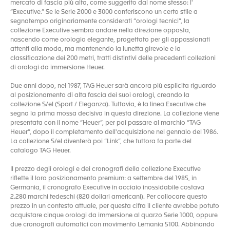
mercato di fascia più alta, come suggerito dal nome stesso: l'
“Executive.” Se le Serie 2000 e 3000 conferiscono un certo stile a
segnatempo originariamente considerati “orologi tecnici”, la
collezione Executive sembra andare nella direzione opposta,
nascendo come orologio elegante, progettato per gli appassionati
attenti alla moda, ma mantenendo la lunetta girevole e la
classificazione dei 200 metri, tratti distintivi delle precedenti collezioni
di orologi da immersione Heuer.
Due anni dopo, nel 1987, TAG Heuer sarà ancora più esplicita riguardo
al posizionamento di alta fascia dei suoi orologi, creando la
collezione S/el (Sport / Eleganza). Tuttavia, è la linea Executive che
segna la prima mossa decisiva in questa direzione. La collezione viene
presentata con il nome “Heuer”, per poi passare al marchio “TAG
Heuer”, dopo il completamento dell'acquisizione nel gennaio del 1986.
La collezione S/el diventerà poi “Link”, che tuttora fa parte del
catalogo TAG Heuer.
Il prezzo degli orologi e dei cronografi della collezione Executive
riflette il loro posizionamento premium: a settembre del 1985, in
Germania, il cronografo Executive in acciaio inossidabile costava
2.280 marchi tedeschi (820 dollari americani). Per collocare questo
prezzo in un contesto attuale, per questa cifra il cliente avrebbe potuto
acquistare cinque orologi da immersione al quarzo Serie 1000, oppure
due cronografi automatici con movimento Lemania 5100. Abbinando