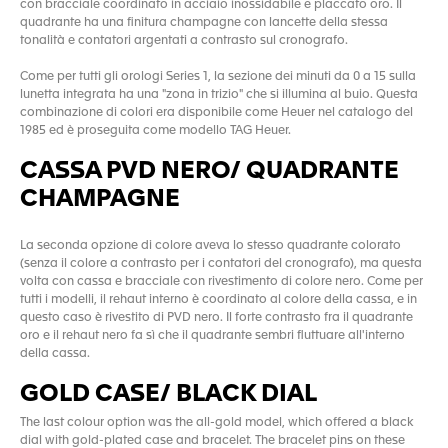
con bracciale coordinato in acciaio inossidabile e placcato oro. Il
quadrante ha una finitura champagne con lancette della stessa
tonalità e contatori argentati a contrasto sul cronografo.
Come per tutti gli orologi Series 1, la sezione dei minuti da 0 a 15 sulla
lunetta integrata ha una "zona in trizio" che si illumina al buio. Questa
combinazione di colori era disponibile come Heuer nel catalogo del
1985 ed è proseguita come modello TAG Heuer.
CASSA PVD NERO/ QUADRANTE
CHAMPAGNE
La seconda opzione di colore aveva lo stesso quadrante colorato
(senza il colore a contrasto per i contatori del cronografo), ma questa
volta con cassa e bracciale con rivestimento di colore nero. Come per
tutti i modelli, il rehaut interno è coordinato al colore della cassa, e in
questo caso è rivestito di PVD nero. Il forte contrasto fra il quadrante
oro e il rehaut nero fa sì che il quadrante sembri fluttuare all'interno
della cassa.
GOLD CASE/ BLACK DIAL
The last colour option was the all-gold model, which offered a black
dial with gold-plated case and bracelet. The bracelet pins on these