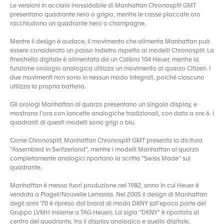
Le versioni in acciaio inossidabile di Manhattan Chronosplit GMT
presentano quadrante nero o grigio, mentre le casse placcate oro
racchiudono un quadrante nero o champagne.
Mentre il design è audace, il movimento che alimenta Manhattan può
essere considerato un passo indietro rispetto ai modelli Chronosplit. La
finestrella digitale è alimentata da un Calibro 104 Heuer, mentre la
funzione orologio analogica utilizza un movimento al quarzo Citizen. I
due movimenti non sono in nessun modo integrati, poiché ciascuno
utilizza la propria batteria.
Gli orologi Manhattan al quarzo presentano un singolo display, e
mostrano l'ora con lancette analogiche tradizionali, con data a ore 6. I
quadranti di questi modelli sono grigi o blu.
Come Chronosplit, Manhattan Chronosplit GMT presenta la dicitura
“Assembled in Switzerland”, mentre i modelli Manhattan al quarzo
completamente analogici riportano la scritta “Swiss Made” sul
quadrante.
Manhattan è messo fuori produzione nel 1982, anno in cui Heuer è
venduta a Piaget/Nouvelle Lemania. Nel 2005 il design di Manhattan
degli anni '70 è ripreso dal brand di moda DKNY (all'epoca parte del
Gruppo LVMH insieme a TAG Heuer). La sigla “DKNY” è riportata al
centro del quadrante, tra il display analogico e quello digitale.