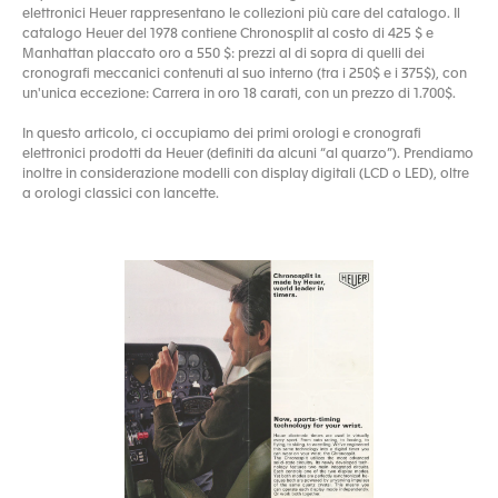
elettronici Heuer rappresentano le collezioni più care del catalogo. Il
catalogo Heuer del 1978 contiene Chronosplit al costo di 425 $ e
Manhattan placcato oro a 550 $: prezzi al di sopra di quelli dei
cronografi meccanici contenuti al suo interno (tra i 250$ e i 375$), con
un'unica eccezione: Carrera in oro 18 carati, con un prezzo di 1.700$.
In questo articolo, ci occupiamo dei primi orologi e cronografi
elettronici prodotti da Heuer (definiti da alcuni “al quarzo”). Prendiamo
inoltre in considerazione modelli con display digitali (LCD o LED), oltre
a orologi classici con lancette.