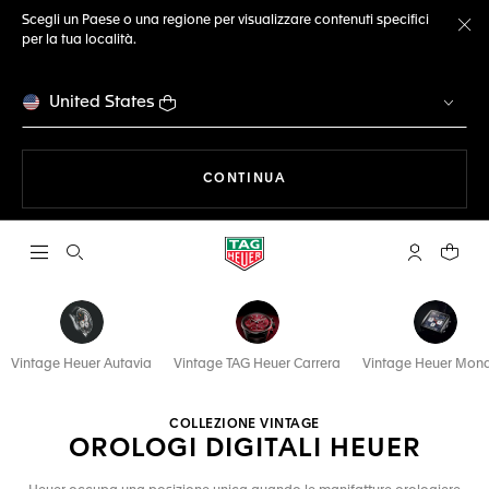
Scegli un Paese o una regione per visualizzare contenuti specifici
per la tua località.
Ch
United States
A NAVIGARE SUL SITO
CONTINUA
Apri la ricerca
L'account 
Il tuo
Vintage Heuer Autavia
Vintage TAG Heuer Carrera
Vintage Heuer Mon
COLLEZIONE VINTAGE
OROLOGI DIGITALI HEUER