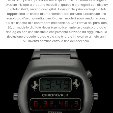
Heuer occupa una posizione unica quando le manifatture orologiere
svizzere iniziano a produrre modelli al quarzo e cronografi con display
digitali o ibridi, analogico-digitali. Il design dei primi orologi digitali
rappresenta un chiaro allontanamento dal passato e racchiude una
tecnologia d'avanguardia, perciò questi modelli sono venduti a prezzi
più alti rispetto alle controparti meccaniche. Con l'arrivo dei primi anni
'80, un modello digitale Heuer è semplicemente un classico orologio
analogico con una finestrella che presenta funzionalità aggiuntive. La
rivoluzione procede rapida e ciò che è raro e innovativo a metà anni
'70 diventa comune entro la fine del decennio.