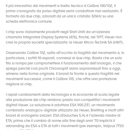
Il più innovativo dei movimenti a livello tecnico è Calibre 100/102, il
primo cronografo da polso digitale semi-conduttore mai realizzato. È
formato da due chip, azionati da un unico cristallo 32kHz su una
scheda elettronica comune.
I chip sono inizialmente prodotti negli Stati Uniti da un'azienda
chiamata Integrated Display Systems (IDS), finché, nel 1977, Heuer non
crea la propria società specializzata: la Heuer Micro-Technik SA (HMT).
Osservando Calibre 102, salta all'occhio la fragilità del movimento e, in
particolare, i sottili fili esposti, connessi ai due chip. Basta che un solo
filo si rompa per compromettere il funzionamento dell'orologio, il che
spiega perché così pochi Chronosplit siano sopravvissuti fino a oggi,
almeno nella forma originale. Il brand fa fronte a questa fragilità nei
movimenti successivi, come il Calibre 105, che offre una protezione
migliore ai chip.
I rapidi cambiamenti della tecnologia e le economie di scala legate
alla produzione dei chip rendono presto non competitivi i movimenti
digitali Heuer. La soluzione è adottare ESA 900.231, un movimento
combinato analogico-digitale utilizzato da Heuer, Breitling e molti altri
brand di orologeria svizzeri. ESA (Ebauches S.A) è l'azienda madre di
ETA, prima che il cambio di nome alla fine degli anni '70 implichi il
rebranding da ESA a ETA di tutti i movimenti (per esempio, Valjoux 7750