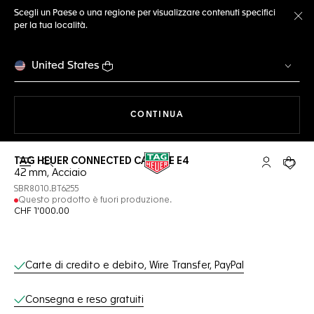
Scegli un Paese o una regione per visualizzare contenuti specifici
per la tua località.
Ch
United States
A NAVIGARE SUL SITO
CONTINUA
TAG HEUER CONNECTED CALIBRE E4
Apri la ricerca
L'account 
Il tuo
42 mm, Acciaio
SBR8010.BT6255
Questo prodotto è fuori produzione.
CHF 1'000.00
Servizi online
Carte di credito e debito, Wire Transfer, PayPal
Consegna e reso gratuiti