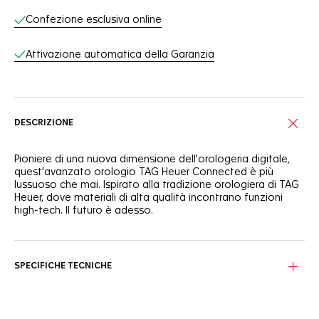
Confezione esclusiva online
Attivazione automatica della Garanzia
DESCRIZIONE
Pioniere di una nuova dimensione dell'orologeria digitale,
quest'avanzato orologio TAG Heuer Connected è più
lussuoso che mai. Ispirato alla tradizione orologiera di TAG
Heuer, dove materiali di alta qualità incontrano funzioni
high-tech. Il futuro è adesso.
Inserita all'interno dell'audace cassa rotonda in acciaio, la
copertura in vetro zaffiro produce un effetto schermo
infinito e include un timer argento integrato. Lusso
SPECIFICHE TECNICHE
personalizzato.
Le finiture alternate sulla cassa da 42 mm con pulsanti e
corona in acciaio inaugurano una nuova dimensione per