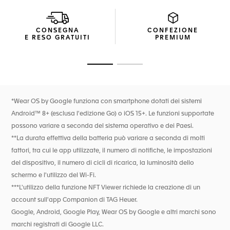
l'innovazione tecnologica orologiera.
Pronto per ogni sfida, l'ergonomico cinturino in caucciù con
CONSEGNA
CONFEZIONE
fibbia pieghevole e pulsanti di sicurezza è smart, versatile e
E RESO GRATUITI
PREMIUM
facilmente intercambiabile.
Vai alla diapositiva 1
Vai alla diapositiva 2
*Wear OS by Google funziona con smartphone dotati dei sistemi
Android™ 8+ (esclusa l'edizione Go) o iOS 15+. Le funzioni supportate
possono variare a seconda del sistema operativo e dei Paesi.
**La durata effettiva della batteria può variare a seconda di molti
fattori, tra cui le app utilizzate, il numero di notifiche, le impostazioni
del dispositivo, il numero di cicli di ricarica, la luminosità dello
schermo e l'utilizzo del Wi-Fi.
***L'utilizzo della funzione NFT Viewer richiede la creazione di un
account sull'app Companion di TAG Heuer.
Google, Android, Google Play, Wear OS by Google e altri marchi sono
marchi registrati di Google LLC.