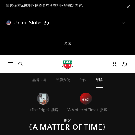
请选择国家或地区以查看您所在地区的特定内容。
关
United States
使用网站导航
继续
打开搜索
My TAG He
您的购
品牌世界
品牌大使
合作
品牌
《The Edge》播客
《A Matter of Time》播客
播客
《A MATTER OF TIME》