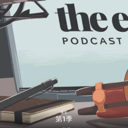
播客
第1季