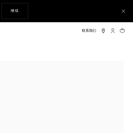
使用网站导航
继续
关
My TAG He
您的购