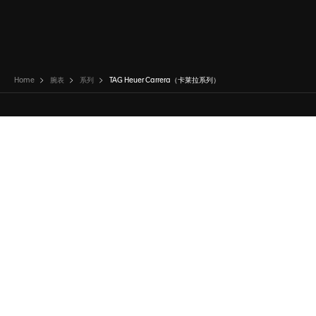
Home
腕表
系列
TAG Heuer Carrera（卡莱拉系列）
微博
WeChat
领英
Pinterest
Twitter
Line
系列
品牌
搜寻腕表
公司简
TAG Heuer Connected (智能腕表)
重大事