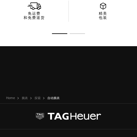
免运费
精美
和免费退货
包装
转至幻灯片 1
转至幻灯片 2
Home
腕表
探索
自动腕表