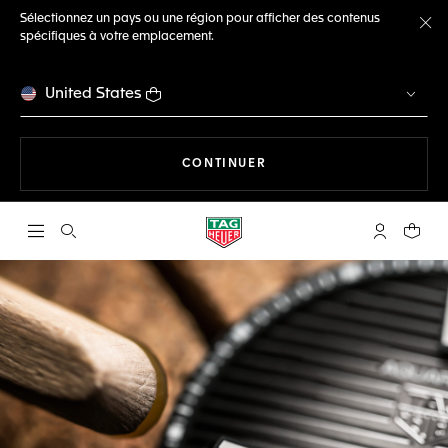
Sélectionnez un pays ou une région pour afficher des contenus
spécifiques à votre emplacement.
Fe
United States
LA NAVIGATION SUR LE S
CONTINUER
Ouvrir la barre de recherche
Compte My
Votre 