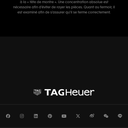
à la « tête de montre ». Une concentration absolue est
nécessaire afin d’éviter de rayer les pièces. Quant au fermoir, il
est examiné afin de s’assurer qu'il se ferme correctement.
Facebook
Instagram
LinkedIn
Pinterest
Youtube
Twitter
Weibo
WeChat
Li