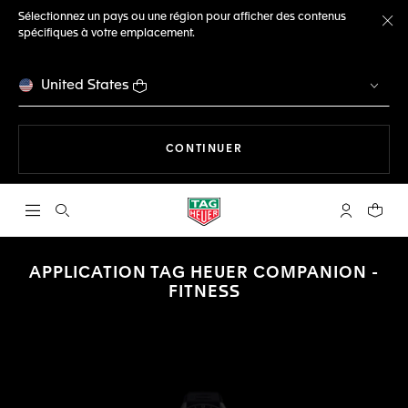
Sélectionnez un pays ou une région pour afficher des contenus
spécifiques à votre emplacement.
Fe
United States
LA NAVIGATION SUR LE S
CONTINUER
Ouvrir la barre de recherche
Compte My
Votre 
APPLICATION TAG HEUER COMPANION -
FITNESS