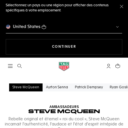
Sélectionnez un pays ou une région pour afficher des contenus
spécifiques à votre emplacement.
Fe
United States
LA NAVIGATION SUR LE S
CONTINUER
Ouvrir la barre de recherche
Compte My
Votre 