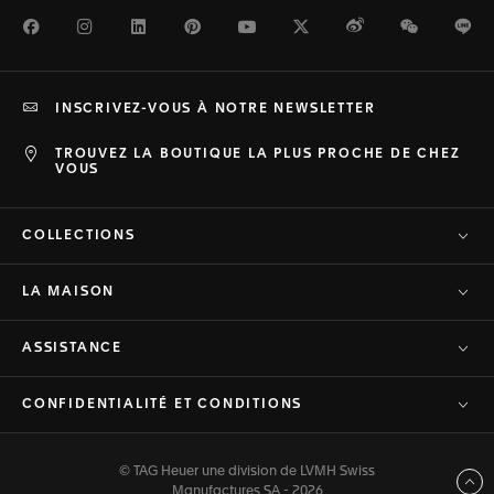
Facebook
Instagram
LinkedIn
Pinterest
Youtube
Twitter
Weibo
WeChat
Li
INSCRIVEZ-VOUS À NOTRE NEWSLETTER
TROUVEZ LA BOUTIQUE LA PLUS PROCHE DE CHEZ
VOUS
COLLECTIONS
LA MAISON
ASSISTANCE
CONFIDENTIALITÉ ET CONDITIONS
© TAG Heuer une division de LVMH Swiss
Haut de page
Manufactures SA - 2026